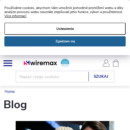
Používáme cookies, abychom Vám umožnili pohodlné prohlížení webu a díky
analýze provozu webu neustále zlepšovali jeho funkce, výkon a použitelnost.
Více informací
Ustawienia
Zgadzam się
Przejść
KOSZ
do
treści
SZUKAJ
Home
Blog
L