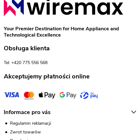
l
t
i
o
s
Your Premier Destination for Home Appliance and
Technological Excellence
t
p
Obsługa klienta
y
k
Tel: +420 775 556 568
a
Akceptujemy płatności online
Informace pro vás
Regulamin reklamacji
Zwrot towarów