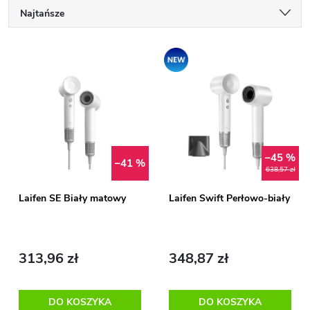
S
Najtańsze
o
Najczęściej sprzedawane
L
Promocja
Najdroższe
r
i
Alfabetycznie
t
s
o
–45 %
t
–41 %
638,57 zł
w
a
Laifen SE Biały matowy
Laifen Swift Perłowo-biały
a
p
n
313,96 zł
348,87 zł
r
i
o
DO KOSZYKA
DO KOSZYKA