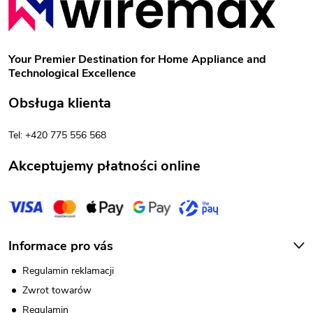
w
t
i
o
s
Your Premier Destination for Home Appliance and
Technological Excellence
t
p
Obsługa klienta
y
k
Tel: +420 775 556 568
a
Akceptujemy płatności online
Informace pro vás
Regulamin reklamacji
Zwrot towarów
Regulamin