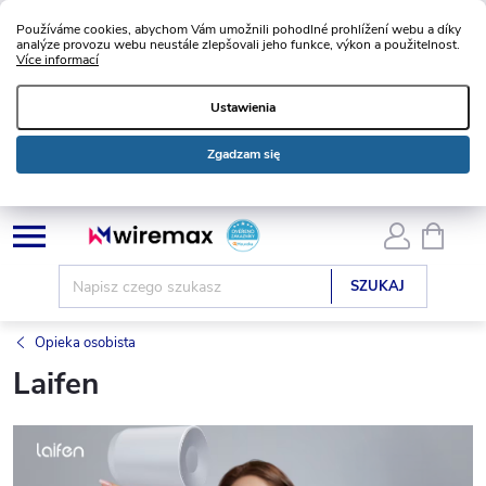
Používáme cookies, abychom Vám umožnili pohodlné prohlížení webu a díky
analýze provozu webu neustále zlepšovali jeho funkce, výkon a použitelnost.
Více informací
Ustawienia
Zgadzam się
Przejść
KOSZ
do
treści
SZUKAJ
Opieka osobista
Laifen