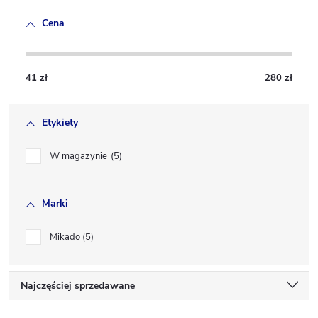
Cena
41
zł
280
zł
Etykiety
W magazynie
5
Marki
Mikado
5
S
Najczęściej sprzedawane
Najtańsze