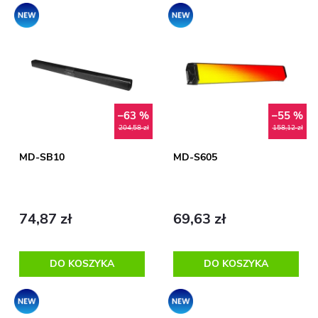
o
L
Promocja
Promocja
Najdroższe
r
i
Alfabetycznie
t
s
o
–63 %
–55 %
t
204,58 zł
158,12 zł
w
a
MD-SB10
MD-S605
a
p
n
74,87 zł
69,63 zł
r
i
o
DO KOSZYKA
DO KOSZYKA
e
d
Promocja
Promocja