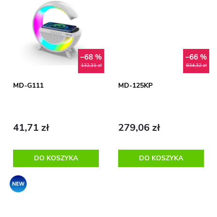
p
u
r
k
o
t
–68 %
–66 %
132,31 zł
834,32 zł
d
ó
MD-G111
MD-125KP
u
w
k
41,71 zł
279,06 zł
t
DO KOSZYKA
DO KOSZYKA
ó
Promocja
w