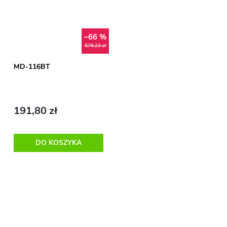
–66 %
576,23 zł
MD-116BT
191,80 zł
DO KOSZYKA
K
o