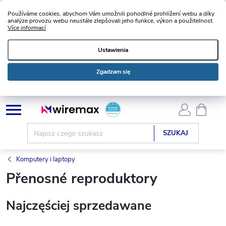
Používáme cookies, abychom Vám umožnili pohodlné prohlížení webu a díky
analýze provozu webu neustále zlepšovali jeho funkce, výkon a použitelnost.
Více informací
Ustawienia
Zgadzam się
Przejść
KOSZ
do
treści
SZUKAJ
Komputery i laptopy
Přenosné reproduktory
Najczęściej sprzedawane