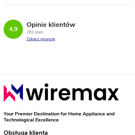
n
t
Opinie klientów
r
4,9
282 ocen
o
Zobacz recenzje
l
k
i
S
l
t
i
o
s
Your Premier Destination for Home Appliance and
Technological Excellence
t
p
Obsługa klienta