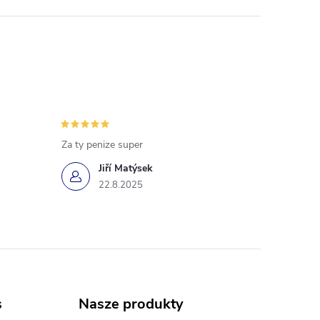
Za ty penize super
Jiří Matýsek
22.8.2025
s
Nasze produkty