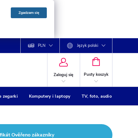
Zgadzam się
PLN
Język polski
KOSZYK
Pusty koszyk
Zaloguj się
e zegarki
Komputery i laptopy
TV, foto, audio
Drukar
fikát Ověřeno zákazníky