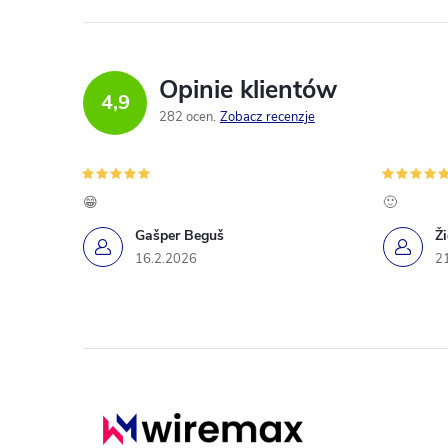
Opinie klientów
4,9
282 ocen
Zobacz recenzje
😁
🙂
Gašper Beguš
Ž
16.2.2026
2
S
t