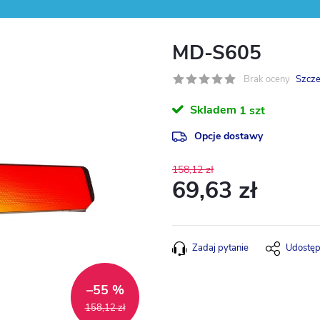
MD-S605
Brak oceny
Szcze
Skladem
1 szt
Opcje dostawy
158,12 zł
69,63 zł
Cena
jednostkowa:
Zadaj pytanie
Udostęp
–55 %
158,12 zł