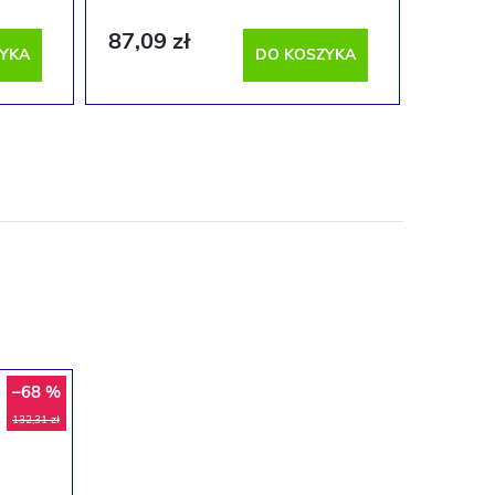
87,09 zł
YKA
DO KOSZYKA
–68 %
132,31 zł