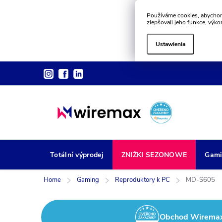
Používáme cookies, abychom
zlepšovali jeho funkce, výko
Ustawienia
Przejść
do
treści
Totální výprodej
ZNIŻKI SEZONOWE
Gami
Home
Gaming
Reproduktory k PC
MD-S605
Obchod Wiremax z