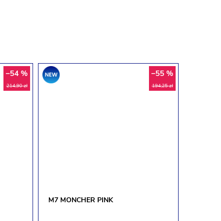
–54 %
–55 %
Promocja
214,90 zł
194,25 zł
M7 MONCHER PINK