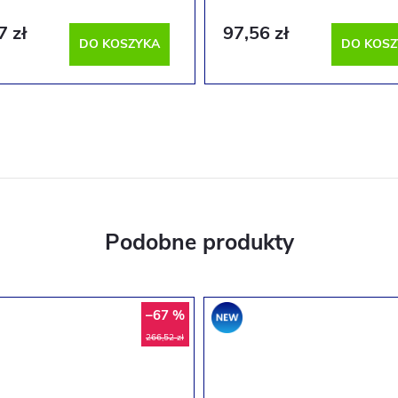
7 zł
97,56 zł
DO KOSZYKA
DO KOSZ
–67 %
a
Promocja
266,52 zł