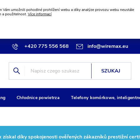
 Vám umožnili pohodlné prohlížení webu a díky analýze provozu webu neustále
n a použitelnost.
Více informací
+420 775 556 568
info@wiremax.eu
SZUKAJ
ng
Chłodnice powietrza
Telefony komórkowe, inteligentn
ískal díky spokojenosti ověřených zákazníků prestižní certi