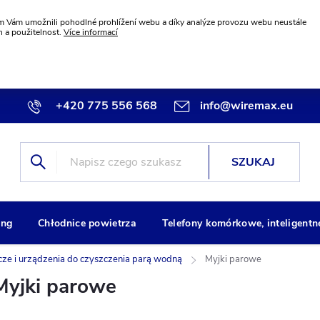
 Vám umožnili pohodlné prohlížení webu a díky analýze provozu webu neustále
n a použitelnost.
Více informací
+420 775 556 568
info@wiremax.eu
SZUKAJ
ng
Chłodnice powietrza
Telefony komórkowe, inteligentn
ze i urządzenia do czyszczenia parą wodną
Myjki parowe
Myjki parowe