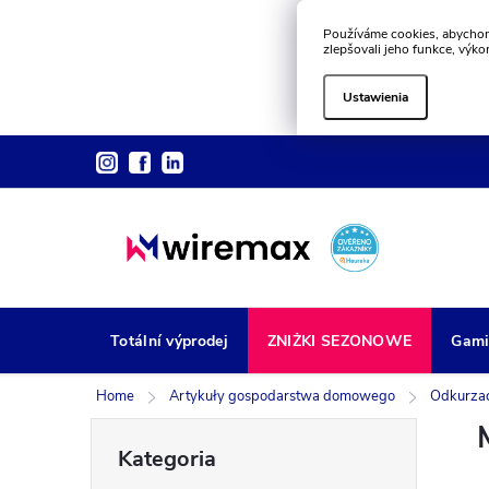
Používáme cookies, abychom
zlepšovali jeho funkce, výko
Ustawienia
Przejść
do
treści
Totální výprodej
ZNIŻKI SEZONOWE
Gami
Home
Artykuły gospodarstwa domowego
Odkurzac
P
Pominąć
Kategoria
kategorie