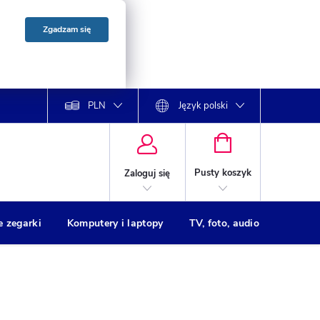
Zgadzam się
PLN
Język polski
KOSZYK
Pusty koszyk
Zaloguj się
e zegarki
Komputery i laptopy
TV, foto, audio
Drukar