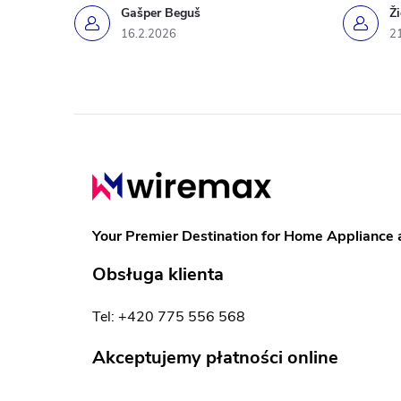
Gašper Beguš
Ž
16.2.2026
2
S
t
o
Your Premier Destination for Home Appliance 
p
Obsługa klienta
k
Tel: +420 775 556 568
a
Akceptujemy płatności online