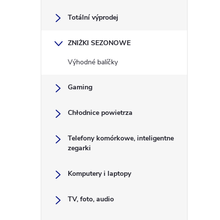
a
Totální výprodej
s
ZNIŻKI SEZONOWE
e
Výhodné balíčky
k
Gaming
b
Chłodnice powietrza
o
Telefony komórkowe, inteligentne
c
zegarki
z
Komputery i laptopy
n
TV, foto, audio