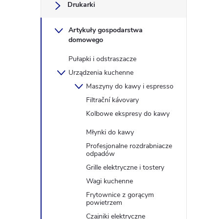
y
Drukarki
Artykuły gospodarstwa
domowego
Pułapki i odstraszacze
Urządzenia kuchenne
Maszyny do kawy i espresso
Filtrační kávovary
Kolbowe ekspresy do kawy
Młynki do kawy
Profesjonalne rozdrabniacze
odpadów
Grille elektryczne i tostery
Wagi kuchenne
Frytownice z gorącym
powietrzem
Czajniki elektryczne