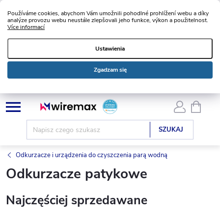
Používáme cookies, abychom Vám umožnili pohodlné prohlížení webu a díky
analýze provozu webu neustále zlepšovali jeho funkce, výkon a použitelnost.
Více informací
Ustawienia
Zgadzam się
Przejść
KOSZ
do
treści
SZUKAJ
Odkurzacze i urządzenia do czyszczenia parą wodną
Odkurzacze patykowe
Najczęściej sprzedawane