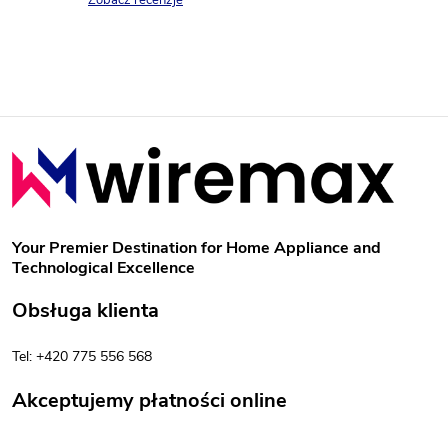
o
w
Zobacz recenzje
k
l
k
t
i
ó
S
l
w
t
i
o
s
Your Premier Destination for Home Appliance and
Technological Excellence
t
p
Obsługa klienta
y
k
Tel: +420 775 556 568
a
Akceptujemy płatności online