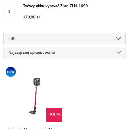
Tyčový akku vysavač Zilan ZLN-1099
170,86 zł
Filtr
S
Najczęściej sprzedawane
o
Najtańsze
L
Nowość
Najdroższe
r
i
Alfabetycznie
t
s
o
t
–59 %
w