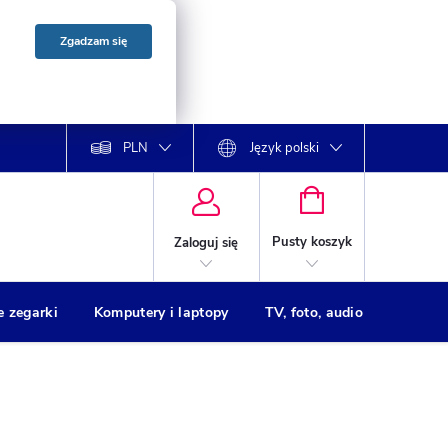
Zgadzam się
PLN
Język polski
KOSZYK
Pusty koszyk
Zaloguj się
e zegarki
Komputery i laptopy
TV, foto, audio
Drukar