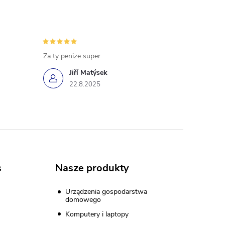
Za ty penize super
Jiří Matýsek
22.8.2025
s
Nasze produkty
Urządzenia gospodarstwa
domowego
Komputery i laptopy