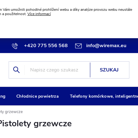
 Vám umožnili pohodlné prohlížení webu a díky analýze provozu webu neustále
n a použitelnost.
Více informací
+420 775 556 568
info@wiremax.eu
SZUKAJ
ng
Chłodnice powietrza
Telefony komórkowe, inteligentn
lety grzewcze
Pistolety grzewcze