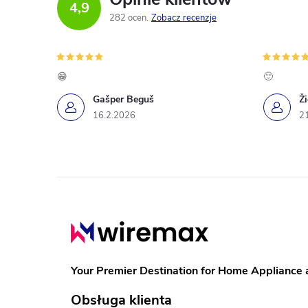
4,9
282 ocen
Zobacz recenzje
😁
🙂
Gašper Beguš
Ž
16.2.2026
2
S
t
o
Your Premier Destination for Home Appliance 
p
Obsługa klienta