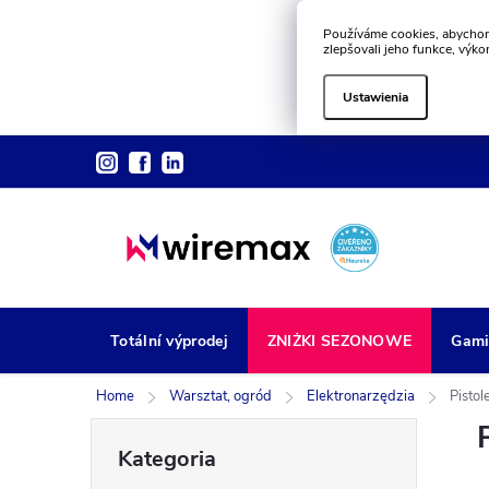
Používáme cookies, abychom
zlepšovali jeho funkce, výko
Ustawienia
Przejść
do
treści
Totální výprodej
ZNIŻKI SEZONOWE
Gami
Home
Warsztat, ogród
Elektronarzędzia
Pisto
P
Pominąć
Kategoria
kategorie