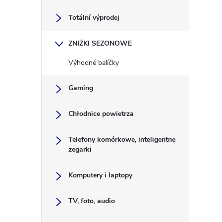
a
Totální výprodej
s
ZNIŻKI SEZONOWE
e
Výhodné balíčky
k
Gaming
b
Chłodnice powietrza
o
Telefony komórkowe, inteligentne
c
zegarki
z
Komputery i laptopy
n
TV, foto, audio