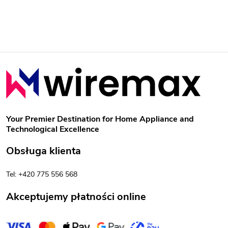
S
t
o
Your Premier Destination for Home Appliance and
Technological Excellence
p
Obsługa klienta
k
Tel: +420 775 556 568
a
Akceptujemy płatności online