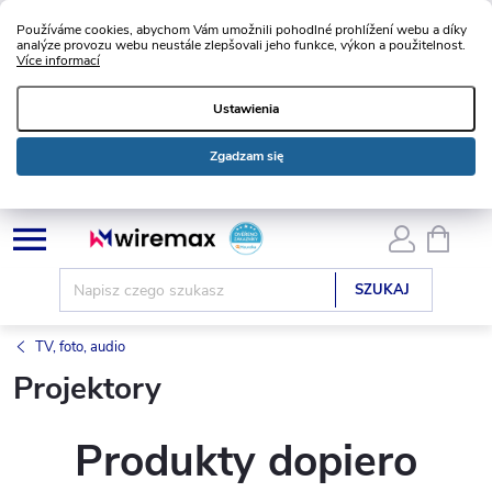
Používáme cookies, abychom Vám umožnili pohodlné prohlížení webu a díky
analýze provozu webu neustále zlepšovali jeho funkce, výkon a použitelnost.
Více informací
Ustawienia
Zgadzam się
Przejść
KOSZ
do
treści
SZUKAJ
TV, foto, audio
Projektory
Produkty dopiero