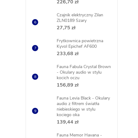
226,70 zł
Czajnik elektryczny Zilan
ZLN0189 Szary
27,75 zł
Frytkownica powietrzna
Kyvol Epichef AF600
233,68 zł
Fauna Fabula Crystal Brown
- Okulary audio w stylu
kocich oczu
156,89 zł
Fauna Levia Black - Okulary
audio z filtrem światła
niebieskiego w stylu
kociego oka
139,44 zł
Fauna Memor Havana -