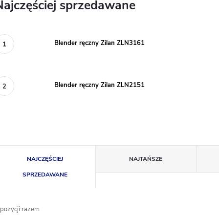
Najczęściej sprzedawane
Blender ręczny Zilan ZLN3161
Blender ręczny Zilan ZLN2151
S
NAJCZĘŚCIEJ
NAJTAŃSZE
o
SPRZEDAWANE
r
pozycji razem