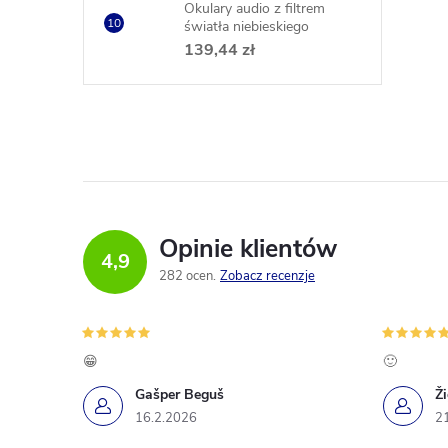
Okulary audio z filtrem
światła niebieskiego
139,44 zł
Opinie klientów
4,9
282 ocen
Zobacz recenzje
😁
🙂
Gašper Beguš
Ž
16.2.2026
2