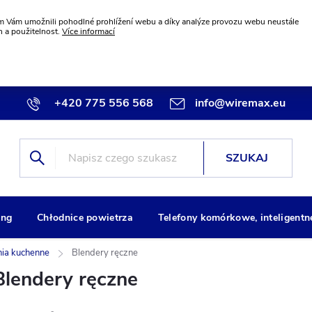
 Vám umožnili pohodlné prohlížení webu a díky analýze provozu webu neustále
n a použitelnost.
Více informací
+420 775 556 568
info@wiremax.eu
SZUKAJ
ng
Chłodnice powietrza
Telefony komórkowe, inteligentn
ia kuchenne
Blendery ręczne
Blendery ręczne