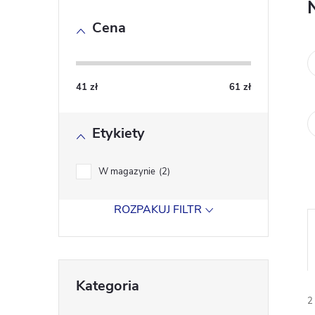
a
Cena
s
e
41
zł
61
zł
k
Etykiety
b
o
W magazynie
2
c
ROZPAKUJ FILTR
z
Pominąć
n
Kategoria
kategorie
2