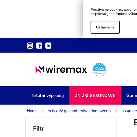
Používáme cookies, abychom
zlepšovali jeho funkce, výko
Ustawienia
Przejść
do
treści
Totální výprodej
ZNIŻKI SEZONOWE
Gami
Home
Artykuły gospodarstwa domowego
Urządzen
P