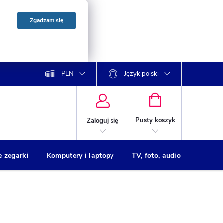
Zgadzam się
PLN
Język polski
KOSZYK
Pusty koszyk
Zaloguj się
e zegarki
Komputery i laptopy
TV, foto, audio
Drukar