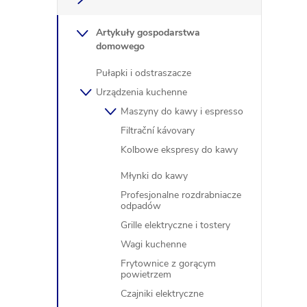
Artykuły gospodarstwa
domowego
t
Pułapki i odstraszacze
r
Urządzenia kuchenne
Maszyny do kawy i espresso
Filtrační kávovary
l
Kolbowe ekspresy do kawy
Młynki do kawy
Profesjonalne rozdrabniacze
i
odpadów
Grille elektryczne i tostery
l
Wagi kuchenne
i
Frytownice z gorącym
powietrzem
Czajniki elektryczne