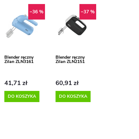
t
L
–36 %
–37 %
o
w
s
a
t
Blender ręczny
Blender ręczny
Zilan ZLN3161
Zilan ZLN2151
n
a
p
41,71 zł
60,91 zł
e
DO KOSZYKA
DO KOSZYKA
r
p
o
r
d
K