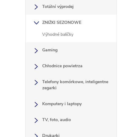
y
Totální výprodej
i
ZNIŻKI SEZONOWE
Výhodné balíčky
Gaming
Chłodnice powietrza
i
Telefony komórkowe, inteligentne
zegarki
Komputery i laptopy
TV, foto, audio
Drukarki