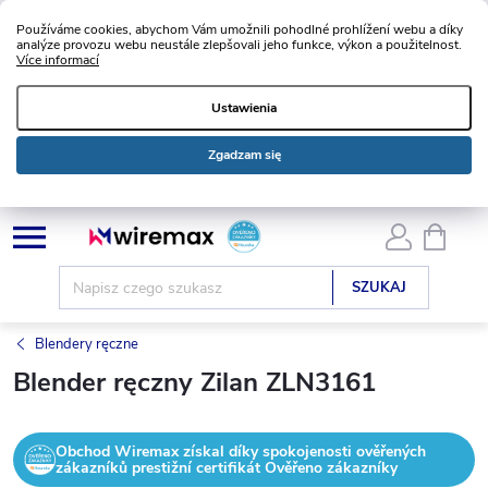
Používáme cookies, abychom Vám umožnili pohodlné prohlížení webu a díky
analýze provozu webu neustále zlepšovali jeho funkce, výkon a použitelnost.
Více informací
Ustawienia
Zgadzam się
Przejść
KOSZ
do
treści
SZUKAJ
Blendery ręczne
Blender ręczny Zilan ZLN3161
Obchod Wiremax získal díky spokojenosti ověřených
zákazníků prestižní certifikát Ověřeno zákazníky