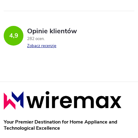
Opinie klientów
4,9
282 ocen
Zobacz recenzje
S
t
o
Your Premier Destination for Home Appliance and
Technological Excellence
p