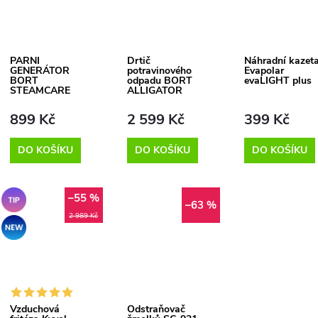
PARNÍ
Drtič
Náhradní kazet
GENERÁTOR
potravinového
Evapolar
BORT
odpadu BORT
evaLIGHT plus
STEAMCARE
ALLIGATOR
899 Kč
2 599 Kč
399 Kč
DO KOŠÍKU
DO KOŠÍKU
DO KOŠÍKU
–55 %
Tip
–63 %
2 989 Kč
Akce
Vzduchová
Odstraňovač