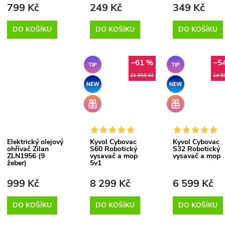
ů
799 Kč
249 Kč
349 Kč
DO KOŠÍKU
DO KOŠÍKU
DO KOŠÍKU
–61 %
–5
Tip
Tip
21 555 Kč
14 5
Akce
Akce
+
+
Dárek
Dárek
zdarma
zdarma
Elektrický olejový
Kyvol Cybovac
Kyvol Cybovac
ohřívač Zilan
S60 Robotický
S32 Robotický
ZLN1956 (9
vysavač a mop
vysavač a mop
žeber)
5v1
999 Kč
8 299 Kč
6 599 Kč
DO KOŠÍKU
DO KOŠÍKU
DO KOŠÍKU