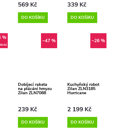
569 Kč
339 Kč
DO KOŠÍKU
DO KOŠÍKU
4 %
–47 %
–26 %
99 Kč
Dobíjecí raketa
Kuchyňský robot
na plácání hmyzu
Zilan ZLN3185
Zilan ZLN7088
Hurricane
239 Kč
2 199 Kč
DO KOŠÍKU
DO KOŠÍKU