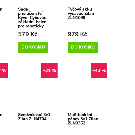
an
Sada
Tyčový akku
příslušenství
vysavač Zilan
Kyvol Cybovac –
ZLN1099
základní balení
pro robotický
vysavač
579 Kč
979 Kč
DO KOŠÍKU
DO KOŠÍKU
7 %
–31 %
–43 %
an
Sendvičovač 3v1
Multifunkční
Zilan ZLN4704
pánev 3v1 Zilan
ZLN3352