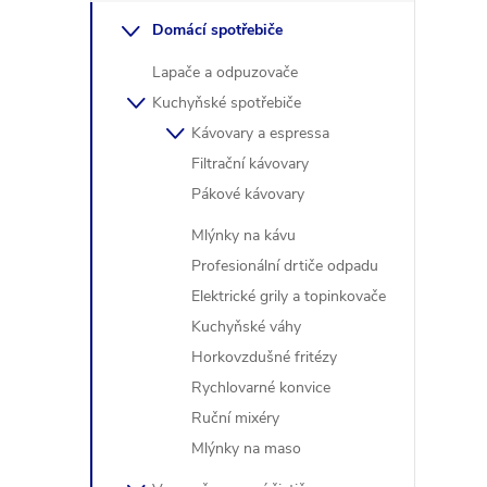
í
i
Domácí spotřebiče
Lapače a odpuzovače
Kuchyňské spotřebiče
Kávovary a espressa
Filtrační kávovary
Pákové kávovary
Mlýnky na kávu
Profesionální drtiče odpadu
Elektrické grily a topinkovače
Kuchyňské váhy
Horkovzdušné fritézy
Rychlovarné konvice
Ruční mixéry
Mlýnky na maso