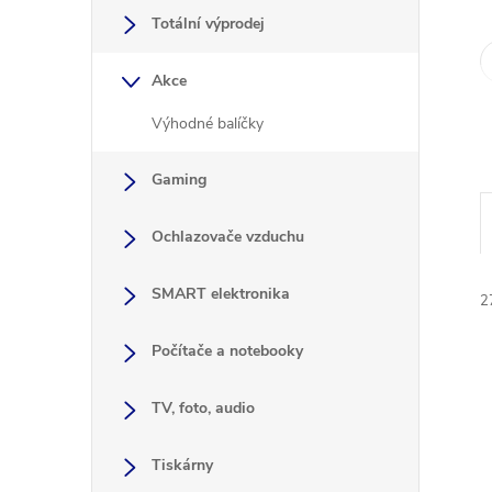
a
Totální výprodej
n
Akce
e
Výhodné balíčky
l
Gaming
Ochlazovače vzduchu
SMART elektronika
2
Počítače a notebooky
TV, foto, audio
Tiskárny