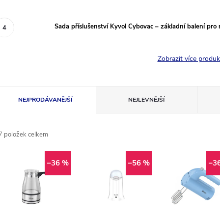
Sada příslušenství Kyvol Cybovac – základní balení pro 
Zobrazit více produ
Ř
NEJPRODÁVANĚJŠÍ
NEJLEVNĚJŠÍ
a
7
položek celkem
z
V
e
–36 %
–56 %
–3
ý
n
p