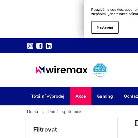
Používáme cookies, abychom
zlepšovali jeho funkce, výko
Nastavení
Přejít
na
obsah
Totální výprodej
Akce
Gaming
Ochlaz
Domů
Domácí spotřebiče
P