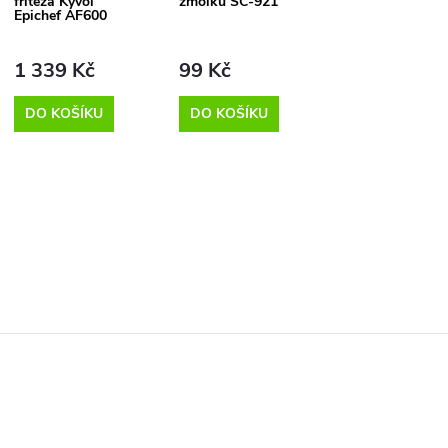
fritéza Kyvol
žmolků SC-921
Epichef AF600
1 339 Kč
99 Kč
DO KOŠÍKU
DO KOŠÍKU
O
v
á
d
a