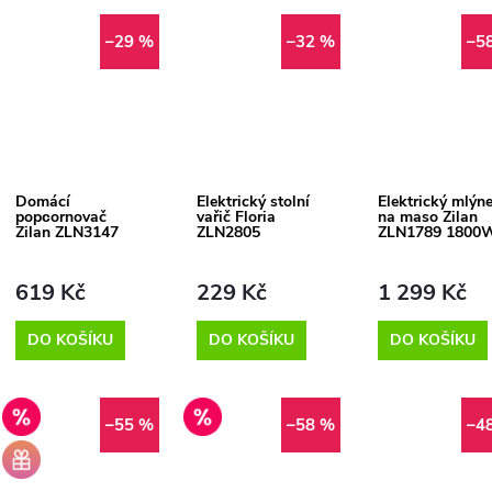
–29 %
–32 %
–5
Domácí
Elektrický stolní
Elektrický mlýn
popсornovač
vařič Floria
na maso Zilan
Zilan ZLN3147
ZLN2805
ZLN1789 1800
619 Kč
229 Kč
1 299 Kč
DO KOŠÍKU
DO KOŠÍKU
DO KOŠÍKU
Výprodej
Výprodej
–55 %
–58 %
–4
+
Dárek
zdarma