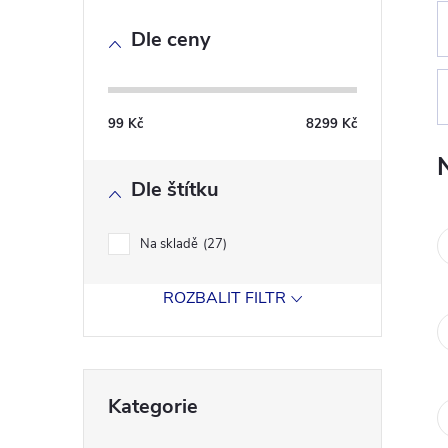
o
Dle ceny
s
t
99
Kč
8299
Kč
r
Dle štítku
a
n
Na skladě
27
n
ROZBALIT FILTR
í
Přeskočit
p
Kategorie
kategorie