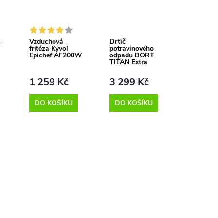
a
Vzduchová
Drtič
fritéza Kyvol
potravinového
Epichef AF200W
odpadu BORT
TITAN Extra
1 259 Kč
3 299 Kč
DO KOŠÍKU
DO KOŠÍKU