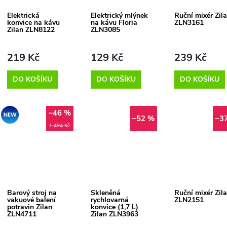
Elektrická
Elektrický mlýnek
Ruční mixér Zil
p
konvice na kávu
na kávu Floria
ZLN3161
s
Zilan ZLN8122
ZLN3085
r
p
219 Kč
129 Kč
239 Kč
o
DO KOŠÍKU
DO KOŠÍKU
DO KOŠÍKU
r
d
o
–46 %
Akce
–52 %
–3
u
1 494 Kč
d
k
u
t
k
Barový stroj na
Skleněná
Ruční mixér Zil
ů
vakuové balení
rychlovarná
ZLN2151
t
potravin Zilan
konvice (1,7 L)
ZLN4711
Zilan ZLN3963