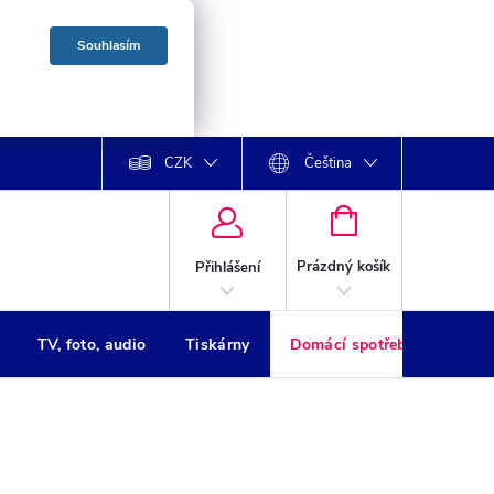
Souhlasím
CZK
Čeština
NÁKUPNÍ
KOŠÍK
Prázdný košík
Přihlášení
TV, foto, audio
Tiskárny
Domácí spotřebiče
Oso