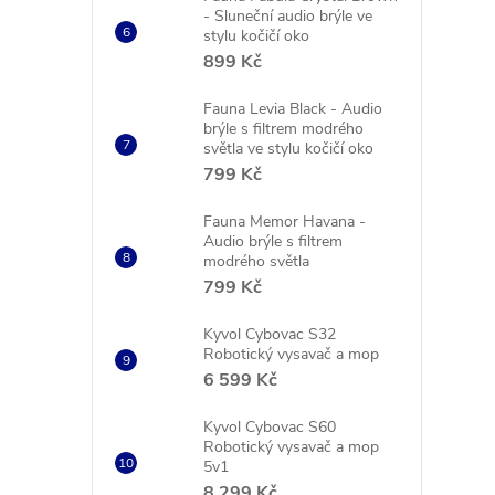
- Sluneční audio brýle ve
stylu kočičí oko
899 Kč
Fauna Levia Black - Audio
brýle s filtrem modrého
světla ve stylu kočičí oko
799 Kč
Fauna Memor Havana -
Audio brýle s filtrem
modrého světla
799 Kč
Kyvol Cybovac S32
Robotický vysavač a mop
6 599 Kč
Kyvol Cybovac S60
Robotický vysavač a mop
5v1
8 299 Kč