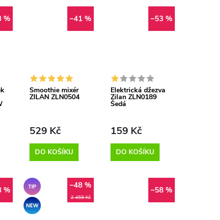
8 %
–41 %
–53 %
ek
Smoothie mixér
Elektrická džezva
ZILAN ZLN0504
Zilan ZLN0189
W
Šedá
529 Kč
159 Kč
DO KOŠÍKU
DO KOŠÍKU
–48 %
Tip
8 %
–58 %
2 459 Kč
Akce