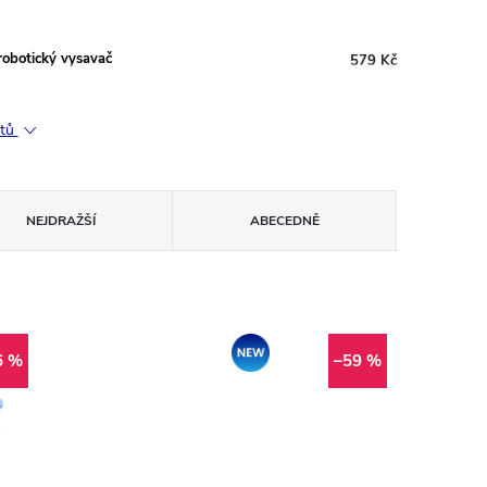
robotický vysavač
579 Kč
ktů
NEJDRAŽŠÍ
ABECEDNĚ
Novinka
6 %
–59 %