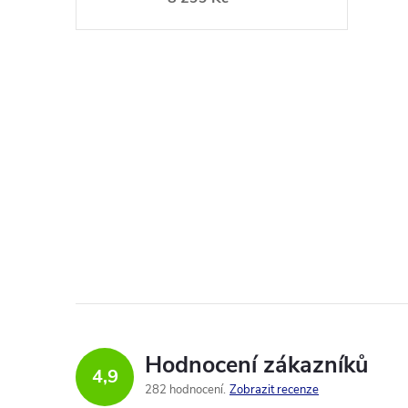
l
Hodnocení zákazníků
4,9
282 hodnocení
Zobrazit recenze