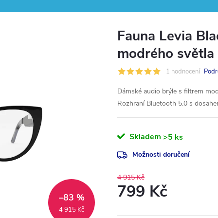
Fauna Levia Blac
modrého světla 
1 hodnocení
Podr
Dámské audio brýle s filtrem modr
Rozhraní Bluetooth 5.0 s dosah
Skladem
>5 ks
Možnosti doručení
4 915 Kč
799 Kč
–83 %
Měrná
4 915 Kč
cena: