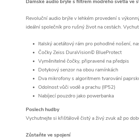
Dámské audio brýle s filtrem modrého světla ve st
Revoluční audio brýle v lehkém provedení s výkonný
ideální společník pro rušný život na cestách. Vychu
Italský acetátový rám pro pohodlné nošení, na
Čočky Zeiss DuraVision© BlueProtect
Vyměnitelné čočky, připravené na předpis
Dotykový senzor na obou ramínkách
Dva mikrofony s algoritmem tvarování paprsk
Odolnost vůči vodě a prachu (IP52)
Nabíjecí pouzdro jako powerbanka
Poslech hudby
Vychutnejte si křišťálově čistý a živý zvuk až po do
Zůstaňte ve spojení