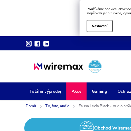
Používáme cookies, abychom
zlepšovali jeho funkce, výko
Nastavení
Přejít
na
obsah
Totální výprodej
Akce
Gaming
Ochlaz
Domů
TV, foto, audio
Fauna Levia Black - Audio brýle
Obchod Wiremax z