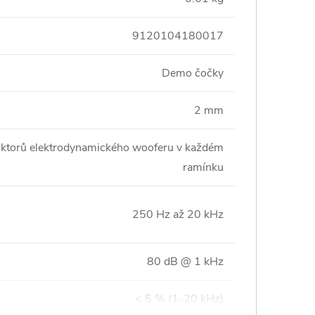
9120104180017
Demo čočky
2 mm
torů elektrodynamického wooferu v každém
ramínku
250 Hz až 20 kHz
80 dB @ 1 kHz
< 5 % (1-20 kHz)