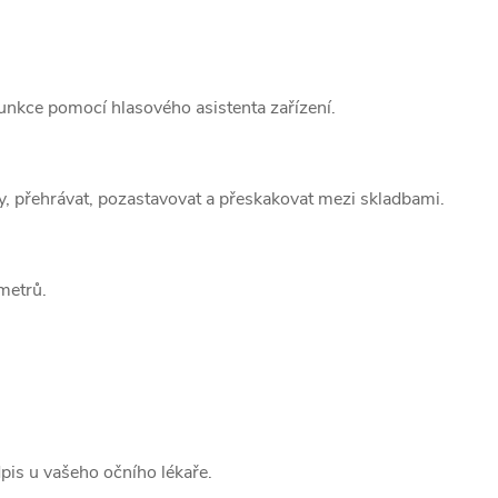
 funkce pomocí hlasového asistenta zařízení.
, přehrávat, pozastavovat a přeskakovat mezi skladbami.
metrů.
is u vašeho očního lékaře.