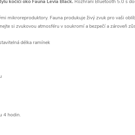
ylu kočičí oko Fauna Levia Black.
Rozhraní Bluetooth 5.0 s d
mi mikroreproduktory. Fauna produkuje živý zvuk pro vaši oblíb
tnejte si zvukovou atmosféru v soukromí a bezpečí a zároveň zůs
stavitelná délka ramínek
u
bu 4 hodin.