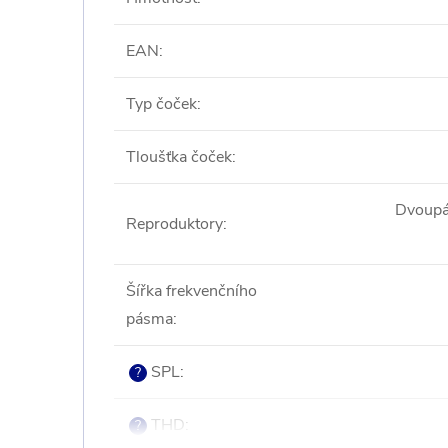
EAN
:
Typ čoček
:
Tloušťka čoček
:
Dvoupá
Reproduktory
:
Šířka frekvenčního
pásma
:
SPL
:
?
THD
:
?