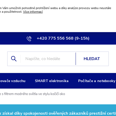
 Vám umožnili pohodlné prohlížení webu a díky analýze provozu webu neustále
n a použitelnost.
Více informací
+420 775 556 568 (9-15h)
info@wiremax.eu
HLEDAT
ovače vzduchu
SMART elektronika
Počítače a notebooky
 s filtrem modrého světla ve stylu kočičí oko
ískal díky spokojenosti ověřených zákazníků prestižní certi