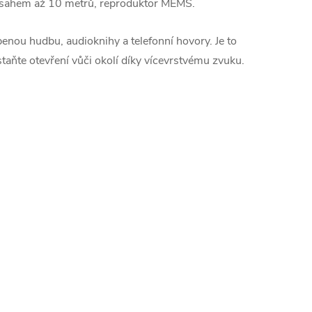
osahem až 10 metrů, reproduktor MEMS.
enou hudbu, audioknihy a telefonní hovory. Je to
taňte otevření vůči okolí díky vícevrstvému zvuku.