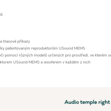
t.
 a hlasové příkazy
 díky patentovaným reproduktorům USound MEMS
 oči pomocí různých modelů určených pro prostředí, ve kterém s
uktorem USound MEMS a wooferem v každém z nich