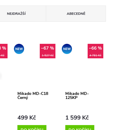
NEJDRAŽŠÍ
ABECEDNĚ
8 %
–67 %
–66 %
Akce
Akce
 Kč
1 527 Kč
4 781 Kč
Mikado MD-C18
Mikado MD-
Černý
125KP
499 Kč
1 599 Kč