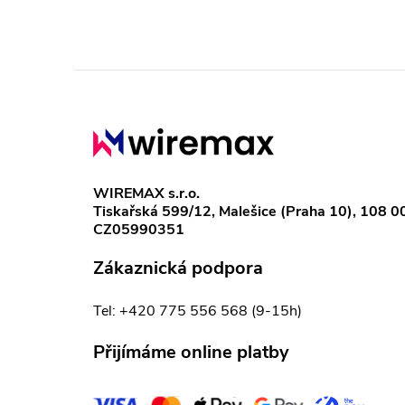
Z
á
p
WIREMAX s.r.o.
Tiskařská 599/12, Malešice (Praha 10), 108 0
a
CZ05990351
t
Zákaznická podpora
í
Tel: +420 775 556 568 (9-15h)
Přijímáme online platby