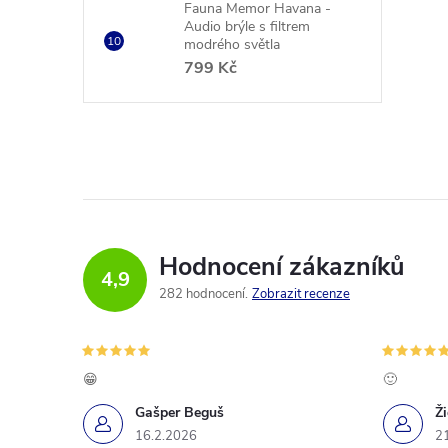
Fauna Memor Havana -
Audio brýle s filtrem
modrého světla
799 Kč
Hodnocení zákazníků
4,9
282 hodnocení
Zobrazit recenze
😁
🙂
Gašper Beguš
Ž
16.2.2026
2