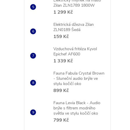
Elektrický mlýnek na maso
Zilan ZLN1789 1800W
1 299 Kč
Elektrická džezva Zilan
ZLN0189 Šedá
159 Kč
Vzduchová fritéza Kyvol
Epichef AF600
i
1 339 Kč
Fauna Fabula Crystal Brown
- Sluneční audio brýle ve
stylu kočičí oko
899 Kč
Fauna Levia Black - Audio
brýle s filtrem modrého
světla ve stylu kočičí oko
799 Kč