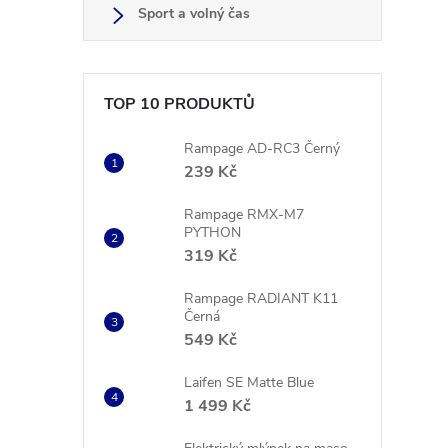
Sport a volný čas
l
TOP 10 PRODUKTŮ
Rampage AD-RC3 Černý
239 Kč
Rampage RMX-M7
PYTHON
319 Kč
í
Rampage RADIANT K11
Černá
549 Kč
r
Laifen SE Matte Blue
1 499 Kč