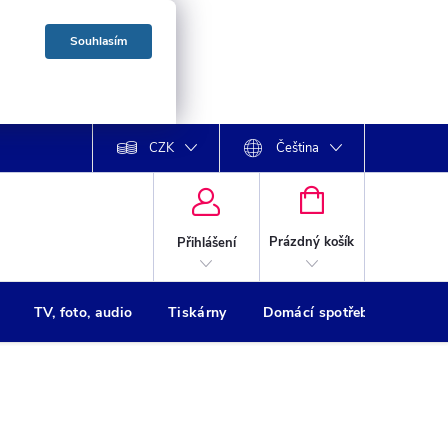
Souhlasím
CZK
Čeština
NÁKUPNÍ
KOŠÍK
Prázdný košík
Přihlášení
TV, foto, audio
Tiskárny
Domácí spotřebiče
Oso