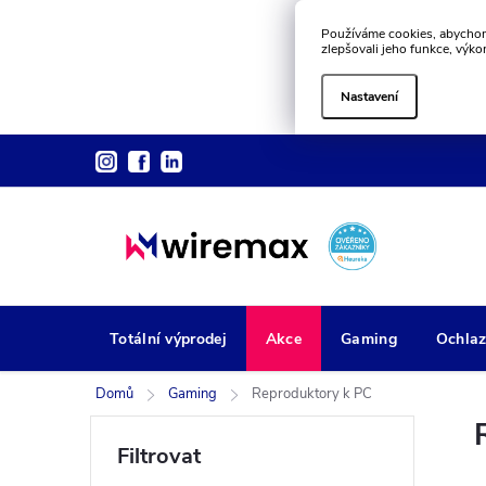
Používáme cookies, abychom
zlepšovali jeho funkce, výko
Nastavení
Přejít
na
obsah
Totální výprodej
Akce
Gaming
Ochlaz
Domů
Gaming
Reproduktory k PC
P