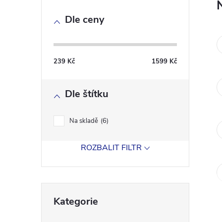
o
Dle ceny
s
t
239
Kč
1599
Kč
r
Dle štítku
a
n
Na skladě
6
n
ROZBALIT FILTR
í
Přeskočit
p
Kategorie
kategorie