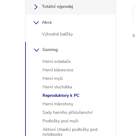
a
Totální výprodej
n
Akce
e
Výhodné balíčky
6
l
Gaming
Herní ovladače
Herní klávesnice
Herní myši
í
Herní sluchátka
i
Reproduktory k PC
Herní mikrofony
Sady herního příslušenství
Podložky pod myši
Aktivní chladící podložky pod
notebooky