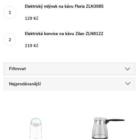
Elektrický mlýnek na kávu Floria ZLN3085
129 Kč
Elektrická konvice na kávu Zilan ZLN8122
219 Kč
Filtrovat
Ř
Nejprodávanější
a
Nejlevnější
V
Nejdražší
z
ý
Abecedně
e
p