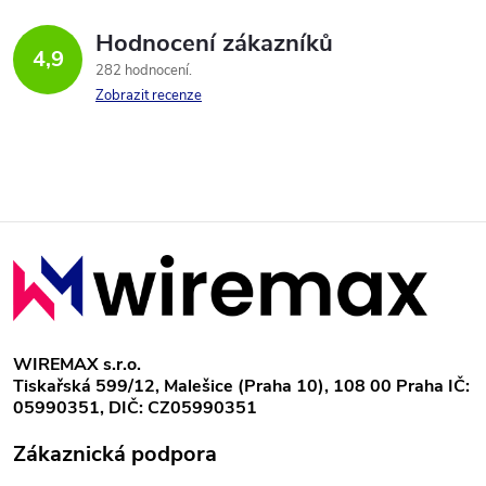
t
á
ů
ů
Hodnocení zákazníků
d
4,9
282 hodnocení
a
Zobrazit recenze
c
í
p
Z
r
á
v
p
k
WIREMAX s.r.o.
Tiskařská 599/12, Malešice (Praha 10), 108 00 Praha IČ:
y
a
05990351, DIČ: CZ05990351
v
t
Zákaznická podpora