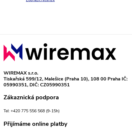
a
Zobrazit recenze
c
í
p
Z
r
á
v
p
k
WIREMAX s.r.o.
Tiskařská 599/12, Malešice (Praha 10), 108 00 Praha IČ:
y
a
05990351, DIČ: CZ05990351
v
t
Zákaznická podpora
ý
í
Tel: +420 775 556 568 (9-15h)
p
Přijímáme online platby
i