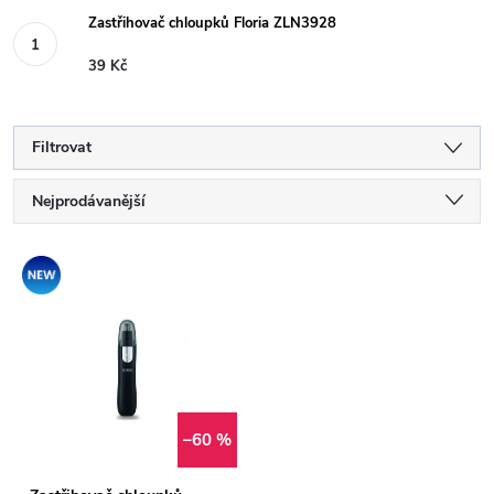
Zastřihovač chloupků Floria ZLN3928
39 Kč
Filtrovat
Ř
Nejprodávanější
a
Nejlevnější
V
Novinka
Nejdražší
z
ý
Abecedně
e
p
n
i
–60 %
í