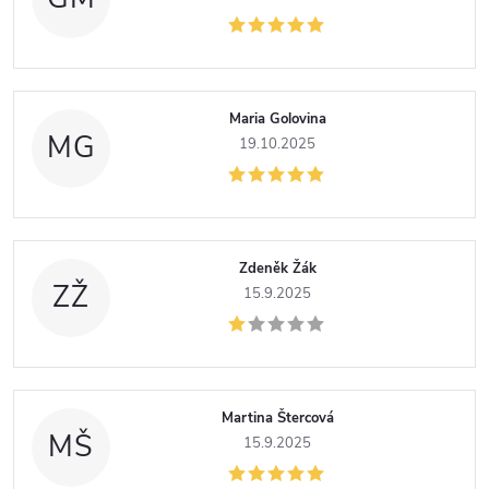
o
c
e
Maria Golovina
MG
19.10.2025
n
í
Zdeněk Žák
ZŽ
15.9.2025
Martina Štercová
MŠ
15.9.2025