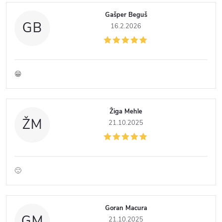
V
Gašper Beguš
ý
GB
16.2.2026
p
i
😁
s
Žiga Mehle
h
ŽM
21.10.2025
o
d
🙂
n
Goran Macura
GM
21.10.2025