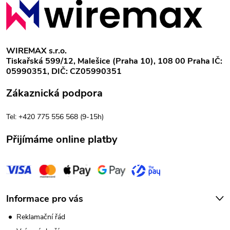
v
á
k
y
p
WIREMAX s.r.o.
v
Tiskařská 599/12, Malešice (Praha 10), 108 00 Praha IČ:
a
05990351, DIČ: CZ05990351
ý
t
Zákaznická podpora
p
í
Tel: +420 775 556 568 (9-15h)
i
Přijímáme online platby
s
u
Informace pro vás
Reklamační řád