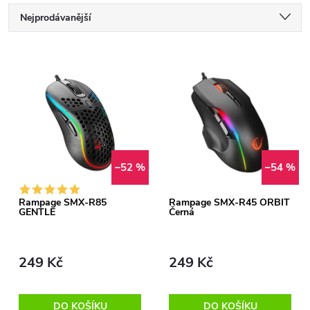
Ř
Nejprodávanější
a
Nejlevnější
V
Nejdražší
z
ý
Abecedně
e
p
n
i
–52 %
–54 %
í
s
Rampage SMX-R85
Rampage SMX-R45 ORBIT
GENTLE
Černá
p
p
r
249 Kč
249 Kč
r
o
DO KOŠÍKU
DO KOŠÍKU