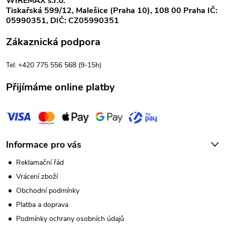
WIREMAX s.r.o.
Tiskařská 599/12, Malešice (Praha 10), 108 00 Praha IČ:
y
a
05990351, DIČ: CZ05990351
v
t
Zákaznická podpora
ý
í
Tel: +420 775 556 568 (9-15h)
p
Přijímáme online platby
i
s
u
Informace pro vás
Reklamační řád
Vrácení zboží
Obchodní podmínky
Platba a doprava
Podmínky ochrany osobních údajů