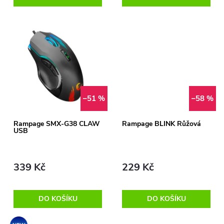
o
d
d
u
u
k
k
t
t
–51 %
–58 %
ů
ů
Rampage SMX-G38 CLAW
Rampage BLINK Růžová
USB
339 Kč
229 Kč
DO KOŠÍKU
DO KOŠÍKU
Akce