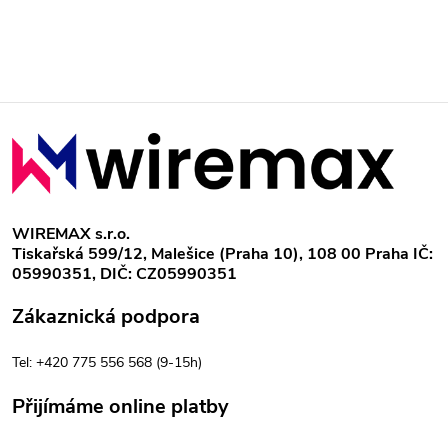
Z
á
p
WIREMAX s.r.o.
Tiskařská 599/12, Malešice (Praha 10), 108 00 Praha IČ:
a
05990351, DIČ: CZ05990351
t
Zákaznická podpora
í
Tel: +420 775 556 568 (9-15h)
Přijímáme online platby