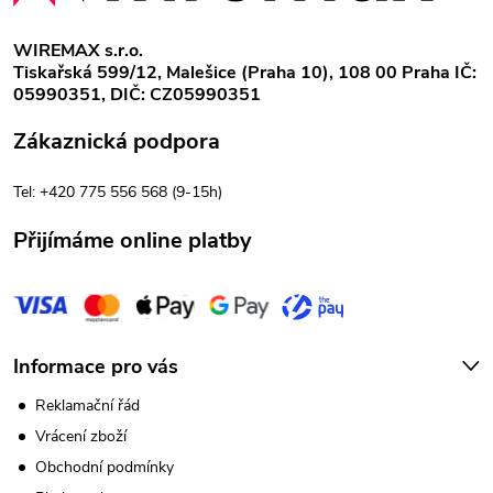
p
k
WIREMAX s.r.o.
Tiskařská 599/12, Malešice (Praha 10), 108 00 Praha IČ:
y
a
05990351, DIČ: CZ05990351
v
t
Zákaznická podpora
ý
í
Tel: +420 775 556 568 (9-15h)
p
Přijímáme online platby
i
s
u
Informace pro vás
Reklamační řád
Vrácení zboží
Obchodní podmínky