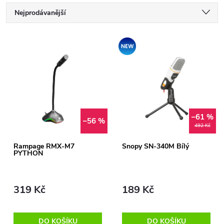
Ř
Nejprodávanější
a
Nejlevnější
V
Akce
Nejdražší
z
ý
Abecedně
e
p
n
–61 %
i
–56 %
492 Kč
í
s
Rampage RMX-M7
Snopy SN-340M Bílý
PYTHON
p
p
r
319 Kč
189 Kč
r
o
DO KOŠÍKU
DO KOŠÍKU