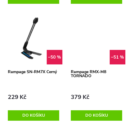
o
d
d
u
u
k
k
t
t
–50 %
–51 %
ů
ů
Rampage SN-RM7X Černý
Rampage RMX-M8
TORNADO
229 Kč
379 Kč
DO KOŠÍKU
DO KOŠÍKU