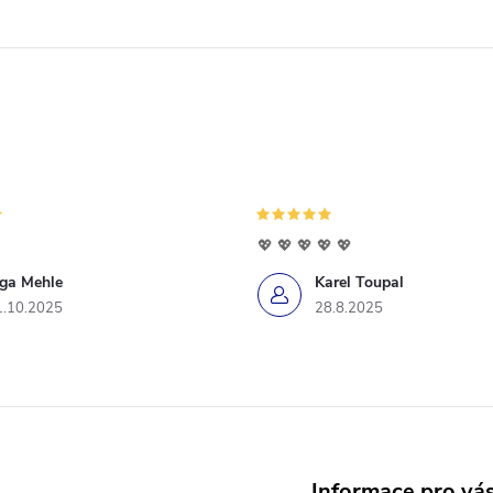
💖 💖 💖 💖 💖
iga Mehle
Karel Toupal
1.10.2025
28.8.2025
Informace pro vá