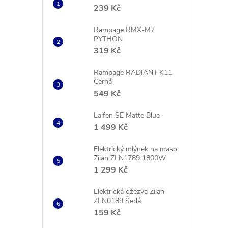
239 Kč
Rampage RMX-M7
PYTHON
319 Kč
Rampage RADIANT K11
Černá
549 Kč
i
Laifen SE Matte Blue
1 499 Kč
Elektrický mlýnek na maso
Zilan ZLN1789 1800W
1 299 Kč
Elektrická džezva Zilan
ZLN0189 Šedá
159 Kč