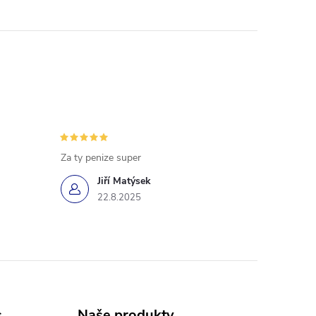
Za ty penize super
Jiří Matýsek
22.8.2025
s
Naše produkty