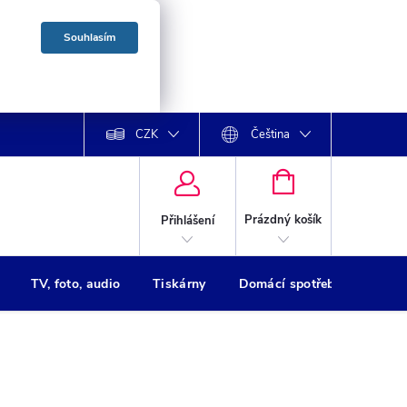
Souhlasím
CZK
Čeština
NÁKUPNÍ
KOŠÍK
Prázdný košík
Přihlášení
TV, foto, audio
Tiskárny
Domácí spotřebiče
Oso