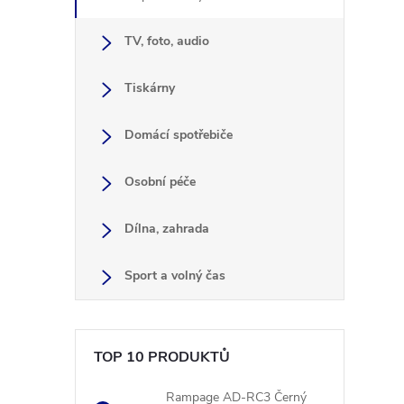
TV, foto, audio
Tiskárny
l
Domácí spotřebiče
Osobní péče
Dílna, zahrada
í
Sport a volný čas
r
TOP 10 PRODUKTŮ
Rampage AD-RC3 Černý