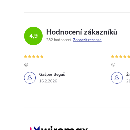
Hodnocení zákazníků
4,9
282 hodnocení
Zobrazit recenze
😁
🙂
Gašper Beguš
Ž
16.2.2026
2
Z
á