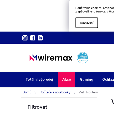
Používáme cookies, abychom
zlepšovali jeho funkce, výko
Nastavení
Přejít
na
obsah
Totální výprodej
Akce
Gaming
Ochlaz
Domů
Počítače a notebooky
WiFi Routery
P