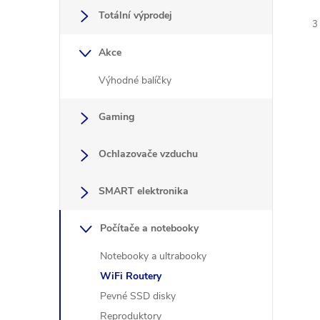
a
Totální výprodej
3
n
Akce
e
Výhodné balíčky
l
Gaming
í
i
Ochlazovače vzduchu
SMART elektronika
Počítače a notebooky
Notebooky a ultrabooky
WiFi Routery
Pevné SSD disky
Reproduktory