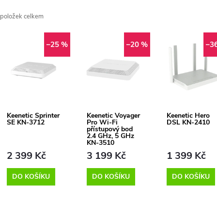
a
položek celkem
z
V
e
–25 %
–20 %
–3
ý
n
p
Keenetic Sprinter
Keenetic Voyager
Keenetic Hero
p
SE KN-3712
Pro Wi-Fi
DSL KN-2410
s
přístupový bod
2.4 GHz, 5 GHz
r
KN-3510
p
2 399 Kč
3 199 Kč
1 399 Kč
o
DO KOŠÍKU
DO KOŠÍKU
DO KOŠÍKU
r
d
o