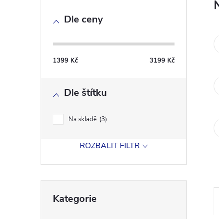
o
Dle ceny
s
t
1399
Kč
3199
Kč
r
Dle štítku
a
n
Na skladě
3
n
ROZBALIT FILTR
í
Přeskočit
p
Kategorie
kategorie