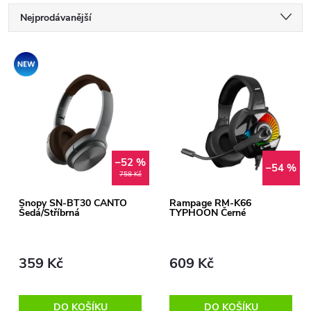
Ř
Nejprodávanější
a
Nejlevnější
V
Akce
Nejdražší
z
ý
Abecedně
e
p
n
–52 %
i
–54 %
758 Kč
í
s
Snopy SN-BT30 CANTO
Rampage RM-K66
Šedá/Stříbrná
TYPHOON Černé
p
p
r
359 Kč
609 Kč
r
o
DO KOŠÍKU
DO KOŠÍKU