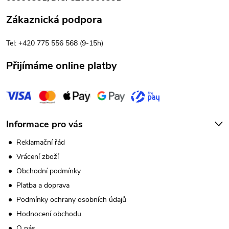
v
t
Zákaznická podpora
ý
í
Tel: +420 775 556 568 (9-15h)
p
Přijímáme online platby
i
s
u
Informace pro vás
Reklamační řád
Vrácení zboží
Obchodní podmínky
Platba a doprava
Podmínky ochrany osobních údajů
Hodnocení obchodu
O nás