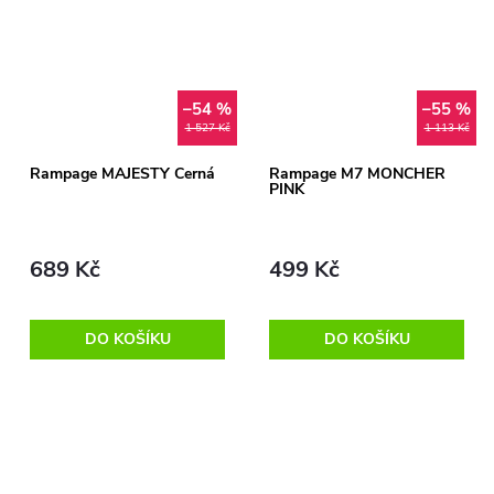
–54 %
–55 %
1 527 Kč
1 113 Kč
Rampage MAJESTY Černá
Rampage M7 MONCHER
PINK
689 Kč
499 Kč
DO KOŠÍKU
DO KOŠÍKU
O
v