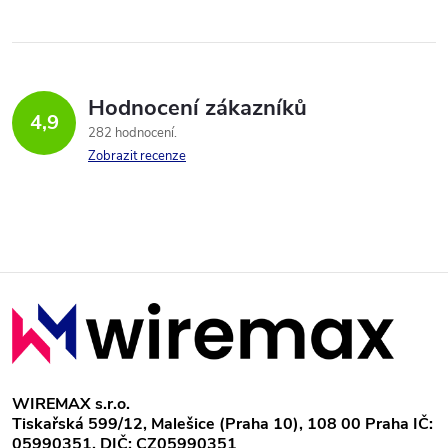
l
á
Hodnocení zákazníků
d
4,9
282 hodnocení
a
Zobrazit recenze
c
í
p
Z
r
á
v
p
k
WIREMAX s.r.o.
Tiskařská 599/12, Malešice (Praha 10), 108 00 Praha IČ:
y
a
05990351, DIČ: CZ05990351