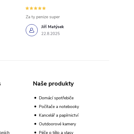
Za ty penize super
Jiří Matýsek
22.8.2025
s
Naše produkty
Domácí spotřebiče
Počítače a notebooky
Kancelář a papírnictví
Outdoorové kamery
bních
Péče o tělo a vlasy