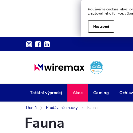
Používáme cookies, abychom
zlepšovali jeho funkce, výko
Nastavení
Přejít
na
obsah
Totální výprodej
Akce
Gaming
Ochlaz
Domů
Prodávané značky
Fauna
Fauna