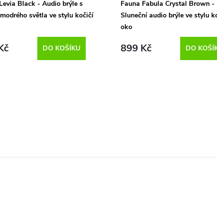
Levia Black - Audio brýle s
Fauna Fabula Crystal Brown -
 modrého světla ve stylu kočičí
Sluneční audio brýle ve stylu k
oko
Kč
899 Kč
DO KOŠÍKU
DO KOŠÍ