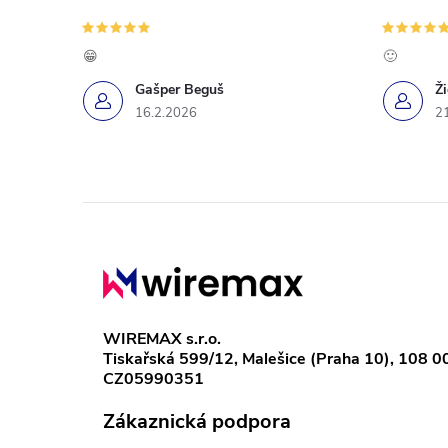
c
í
😁
🙂
p
Gašper Beguš
Ž
16.2.2026
2
r
v
k
Z
y
á
v
p
ý
WIREMAX s.r.o.
Tiskařská 599/12, Malešice (Praha 10), 108 0
a
p
CZ05990351
i
t
Zákaznická podpora