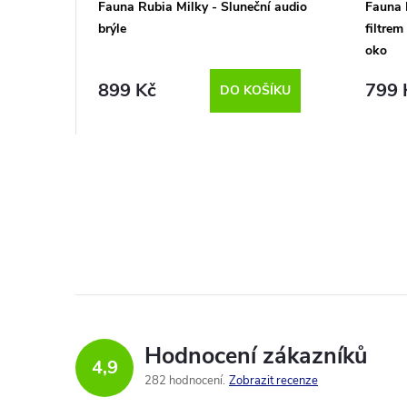
p
Fauna Rubia Milky - Sluneční audio
Fauna 
o
brýle
filtrem
r
oko
d
o
899 Kč
799 
DO KOŠÍKU
u
d
k
u
t
O
k
v
ů
t
l
á
ů
d
Hodnocení zákazníků
4,9
a
282 hodnocení
Zobrazit recenze