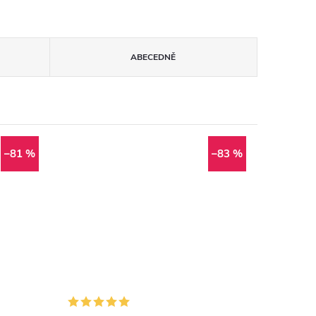
ABECEDNĚ
–81 %
–83 %