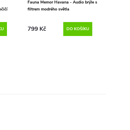
Fauna Memor Havana - Audio brýle s
očičí
filtrem modrého světla
799 Kč
KU
DO KOŠÍKU