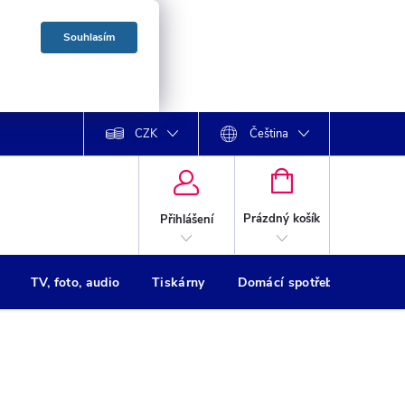
Souhlasím
CZK
Čeština
NÁKUPNÍ
KOŠÍK
Prázdný košík
Přihlášení
TV, foto, audio
Tiskárny
Domácí spotřebiče
Oso