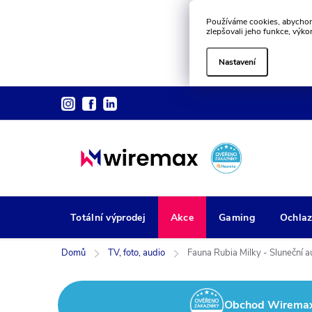
Používáme cookies, abychom
zlepšovali jeho funkce, výko
Nastavení
Přejít
na
obsah
Totální výprodej
Akce
Gaming
Ochlaz
Domů
TV, foto, audio
Fauna Rubia Milky - Sluneční a
Obchod Wiremax z