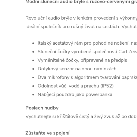
Módní sluneční audio brýle s růžovo-červenými gr
Revoluční audio brýle v lehkém provedení s výkonný
ideální společník pro rušný život na cestách. Vychu
Italský acetátový rám pro pohodlné nošení, na
Sluneční čočky vyrobené společností Carl Zei
Vyměnitelné čočky, připravené na předpis
Dotykový senzor na obou ramínkách
Dva mikrofony s algoritmem tvarování paprsk
Odolnost vůči vodě a prachu (IP52)
Nabíjecí pouzdro jako powerbanka
Poslech hudby
Vychutnejte si křišťálově čistý a živý zvuk až po do
Zůstaňte ve spojení