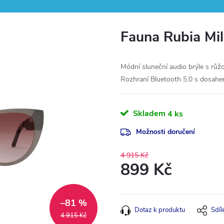
Fauna Rubia Mil
Módní sluneční audio brýle s růž
Rozhraní Bluetooth 5.0 s dosah
Skladem
4 ks
Možnosti doručení
4 915 Kč
899 Kč
Měrná
cena:
–81 %
Dotaz k produktu
Sdíl
4 915 Kč