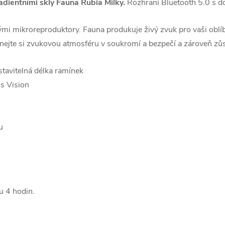
adientními skly Fauna Rubia Milky.
Rozhraní Bluetooth 5.0 s 
mi mikroreproduktory. Fauna produkuje živý zvuk pro vaši oblíb
tnejte si zvukovou atmosféru v soukromí a bezpečí a zároveň zůs
stavitelná délka ramínek
ss Vision
u
bu 4 hodin.