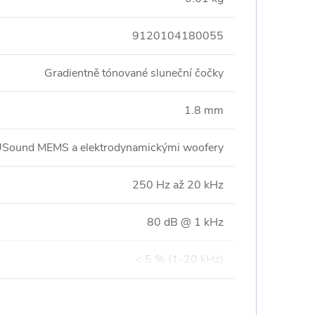
9120104180055
Gradientně tónované sluneční čočky
1.8 mm
USound MEMS a elektrodynamickými woofery
250 Hz až 20 kHz
80 dB @ 1 kHz
< 5 % (1-20 kHz)