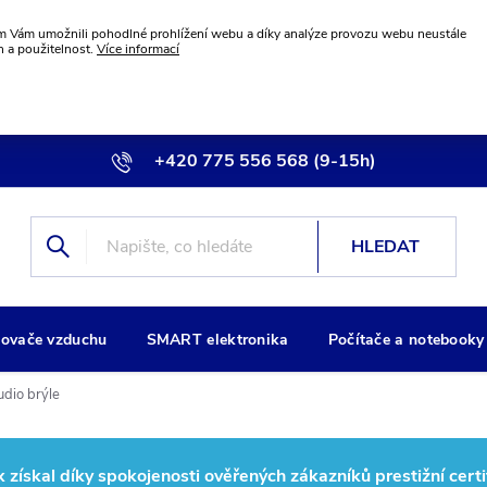
 Vám umožnili pohodlné prohlížení webu a díky analýze provozu webu neustále
n a použitelnost.
Více informací
+420 775 556 568 (9-15h)
info@wiremax.eu
HLEDAT
ovače vzduchu
SMART elektronika
Počítače a notebooky
udio brýle
ískal díky spokojenosti ověřených zákazníků prestižní certi