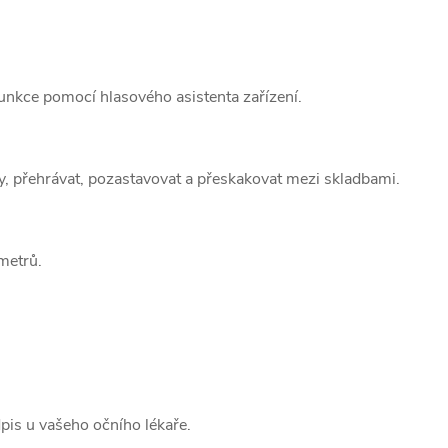
 funkce pomocí hlasového asistenta zařízení.
, přehrávat, pozastavovat a přeskakovat mezi skladbami.
metrů.
is u vašeho očního lékaře.