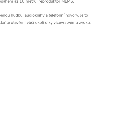
dosahem až 10 metrů, reproduktor MEMS.
enou hudbu, audioknihy a telefonní hovory. Je to
taňte otevření vůči okolí díky vícevrstvému zvuku.