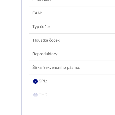
EAN
:
Typ čoček
:
Tloušťka čoček
:
Reproduktory
:
Šířka frekvenčního pásma
:
SPL
:
?
THD
:
?