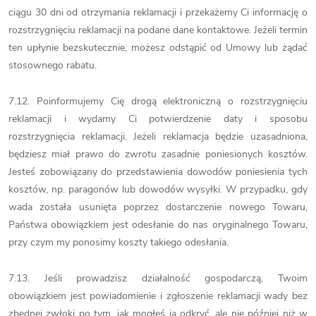
ciągu 30 dni od otrzymania reklamacji i przekażemy Ci informację o
rozstrzygnięciu reklamacji na podane dane kontaktowe. Jeżeli termin
ten upłynie bezskutecznie, możesz odstąpić od Umowy lub żądać
stosownego rabatu.
7.12. Poinformujemy Cię drogą elektroniczną o rozstrzygnięciu
reklamacji i wydamy Ci potwierdzenie daty i sposobu
rozstrzygnięcia reklamacji. Jeżeli reklamacja będzie uzasadniona,
będziesz miał prawo do zwrotu zasadnie poniesionych kosztów.
Jesteś zobowiązany do przedstawienia dowodów poniesienia tych
kosztów, np. paragonów lub dowodów wysyłki. W przypadku, gdy
wada została usunięta poprzez dostarczenie nowego Towaru,
Państwa obowiązkiem jest odesłanie do nas oryginalnego Towaru,
przy czym my ponosimy koszty takiego odesłania.
7.13. Jeśli prowadzisz działalność gospodarczą, Twoim
obowiązkiem jest powiadomienie i zgłoszenie reklamacji wady bez
zbędnej zwłoki po tym, jak mogłeś ją odkryć, ale nie później niż w