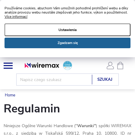
Používáme cookies, abychom Vám umožnili pohodlné prohlížení webu a díky
analýze provozu webu neustále zlepšovali jeho funkce, výkon a použitelnost.
Více informací
Ustawienia
Zgadzam się
Przejść
KOSZ
do
treści
SZUKAJ
Home
Regulamin
Niniejsze Ogólne Warunki Handlowe ("
Warunki"
) spółki WIREMAX
s.r.o., z siedzibą w Tiskařská 599/12, Praha 10, 10800, ID nr