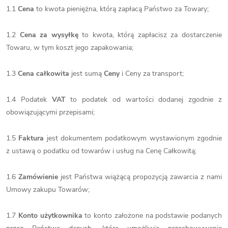
1.1
Cena
to kwota pieniężna, którą zapłacą Państwo za Towary;
1.2
Cena za wysyłkę
to kwota, którą zapłacisz za dostarczenie
Towaru, w tym koszt jego zapakowania;
1.3
Cena całkowita
jest sumą
Ceny
i Ceny za transport;
1.4 Podatek
VAT
to podatek od wartości dodanej zgodnie z
obowiązującymi przepisami;
1.5
Faktura
jest dokumentem podatkowym wystawionym zgodnie
z ustawą o podatku od towarów i usług na Cenę Całkowitą;
1.6
Zamówienie
jest Państwa wiążącą propozycją zawarcia z nami
Umowy zakupu Towarów;
1.7
Konto użytkownika
to konto założone na podstawie podanych