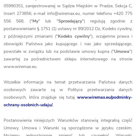
05990351, zarejestrowanej w Sądzie Miejskim w Pradze, Sekcja C,
Insert 273856, e-mail info@wiremax.eu, numer telefonu +420 775
556 568, ("
My
" lub "
Sprzedający
") regulują zgodnie z
postanowieniami § 1751 (1) ustawy nr 89/2012 Dz, Kodeks cywilny,
z późniejszymi zmianami ("
Kodeks cywilny
"), wzajemne prawa i
obowiązki Państwa jako kupującego i nas jako sprzedającego,
powstałe w związku lub na podstawie umowy kupna ("
Umowa
")
zawartej za pośrednictwem sklepu internetowego na stronie
www.wiremax.eu.
Wszelkie informacje na temat przetwarzania Państwa danych
osobowych zawarte są w Polityce przetwarzania danych
osobowych, która znajduje się tutaj
www.wiremax.eu/podminky-
ochrany-osobnich-udaju/.
Postanowienia niniejszych Warunków stanowią integralną część
Umowy. Umowa i Warunki są sporządzone w języku czeskim.
Możemy jednostronnie zmienić lub uzupełnić Warunki.