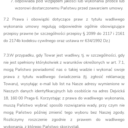
odpowiada pod względem jakości lub wykonania próbce lub
wzorowi dostarczonemu Państwu przed zawarciem umowy.
7.2 Prawa i obowiązki dotyczące praw z tytułu wadliwego
wykonania umowy regulują odpowiednie ogólnie obowiązujące
przepisy prawne (w szczególności przepisy § 2099 do 2117 i 2161
do 2174b kodeksu cywilnego oraz ustawa nr 634/1992 Dz.)
7.3.W przypadku, gdy Towar jest wadliwy, tj. w szczególności, gdy
nie jest spełniony którykolwiek z warunków określonych w art. 7.1,
mogą Państwo powiadomić nas o takiej wadzie i wykonać swoje
prawa z tytułu wadliwego świadczenia (tj. zgłosić reklamację
Towaru), wysyłając e-mail lub list na Nasze adresy wymienione w
Naszych danych identyfikacyjnych lub osobiście na adres Dejvická
18, 160 00 Praga 6. Korzystając z prawa do wadliwego wykonania,
muszą Państwo wybrać sposób rozwiązania wady, przy czym nie
mogą Państwo później zmienić tego wyboru bez Naszej zgody.
Rozliczymy roszczenie zgodnie z prawem do wadliwego
wykonania, z którego Państwo skorzystali.