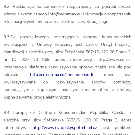
9.2 Reklamacje konsumenckie rozpatrujemy za pośrednictwem
adresu elektronicznego
info@wiremax.eu
Informacje o rozpatrzeniu
reklamacji wysyłamy na adres elektroniczny Kupującego.
9.3.Do pozasądowego rozstrzygania sporów konsumenckich
wynikających z Umowy właściwy jest Czeski Urząd Inspekcji
Handlowej z siedzibą przy ulicy Štěpánská 567/15, 120 00 Praga 2,
nr ID: 000 20 869, adres internetowy: http://www.coi.cz.
Internetowa platforma rozwiązywania sporów znajdująca się pod
adresem
http://ec.europa.eu/consumers/odr
może być
wykorzystywana do rozwiązywania sporów pomiędzy
sprzedającym a kupującym, będącym konsumentem, z umowy
kupna zawartej drogą elektroniczną.
9.4 Europejskie Centrum Konsumenckie Republika Czeska z
siedzibą przy ulicy Štěpánská 567/15, 120 00 Praga 2, adres
internetowy:
http://www.evropskyspotrebitel.cz
jest punktem