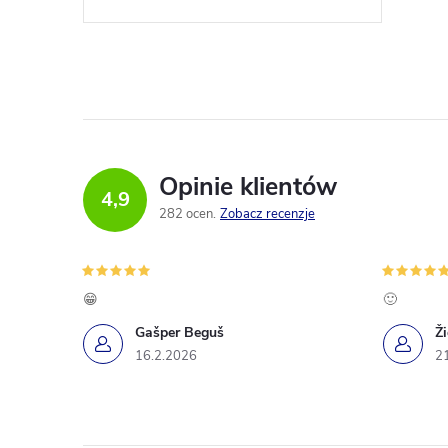
t
r
Opinie klientów
4,9
282 ocen
Zobacz recenzje
l
😁
🙂
i
Gašper Beguš
Ž
16.2.2026
2
l
i