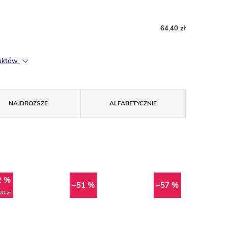
64,40 zł
duktów
NAJDROŻSZE
ALFABETYCZNIE
2 %
–51 %
–57 %
20 zł