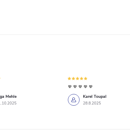
K
o
n
o
k
💖 💖 💖 💖 💖
iga Mehle
Karel Toupal
1.10.2025
28.8.2025