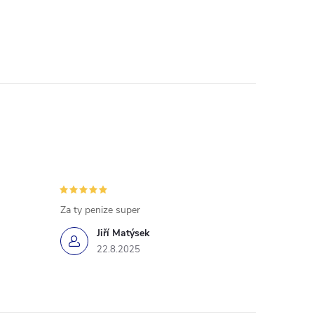
Za ty penize super
Jiří Matýsek
22.8.2025