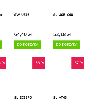
ro
SW-U516
SL-USB-C68
64,40 zł
52,18 zł
DO KOSZYKA
DO KOSZYKA
3 %
–68 %
–57 %
SL-EC35PD
SL-AT43