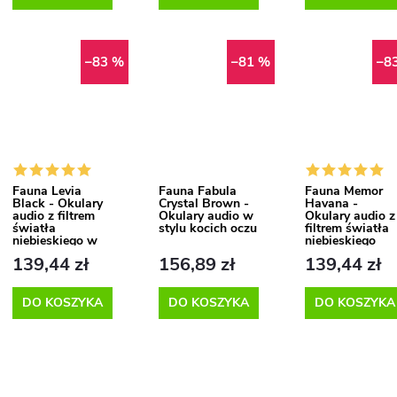
–83 %
–81 %
–8
Fauna Levia
Fauna Fabula
Fauna Memor
Black - Okulary
Crystal Brown -
Havana -
audio z filtrem
Okulary audio w
Okulary audio z
światła
stylu kocich oczu
filtrem światła
niebieskiego w
niebieskiego
stylu kociego oka
139,44 zł
156,89 zł
139,44 zł
DO KOSZYKA
DO KOSZYKA
DO KOSZYKA