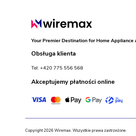
S
t
t
o
Your Premier Destination for Home Appliance 
p
Obsługa klienta
k
Tel: +420 775 556 568
a
Akceptujemy płatności online
Copyright 2026
Wiremax
. Wszystkie prawa zastrzeżone.