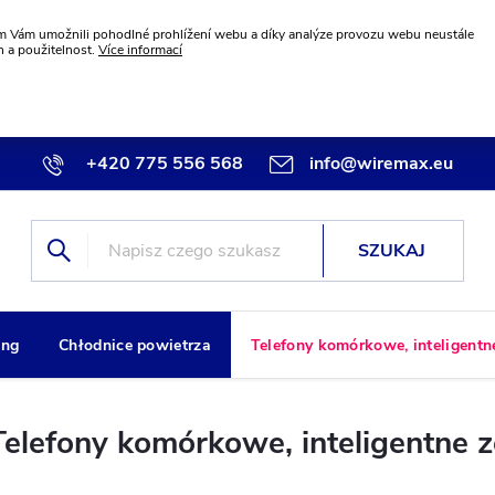
 Vám umožnili pohodlné prohlížení webu a díky analýze provozu webu neustále
n a použitelnost.
Více informací
+420 775 556 568
info@wiremax.eu
SZUKAJ
ng
Chłodnice powietrza
Telefony komórkowe, inteligentn
Telefony komórkowe, inteligentne z