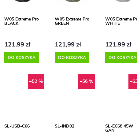
w
s
a
t
W05 Extreme Pro
W05 Extreme Pro
W05 Extreme P
BLACK
GREEN
WHITE
n
a
p
121,99 zł
121,99 zł
121,99 zł
e
DO KOSZYKA
DO KOSZYKA
DO KOSZYKA
r
p
o
–52 %
–56 %
–6
r
d
o
u
d
k
SL-USB-C66
SL-IND02
SL-EC68 45W
GAN