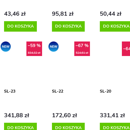
u
t
k
ó
43,46 zł
95,81 zł
50,44 zł
t
DO KOSZYKA
DO KOSZYKA
DO KOSZYKA
w
ó
–59 %
–67 %
Promocja
Promocja
–6
834,32 zł
524,61 zł
w
SL-23
SL-22
SL-20
341,88 zł
172,60 zł
331,41 zł
DO KOSZYKA
DO KOSZYKA
DO KOSZYKA