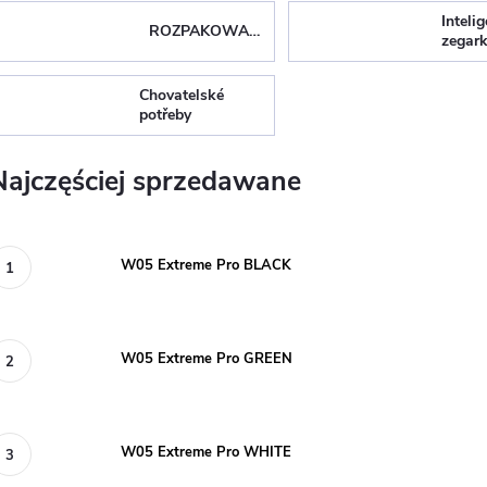
Inteli
ROZPAKOWANY
zegark
Chovatelské
potřeby
Najczęściej sprzedawane
W05 Extreme Pro BLACK
W05 Extreme Pro GREEN
W05 Extreme Pro WHITE