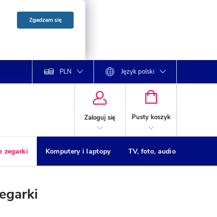
Zgadzam się
PLN
Język polski
KOSZYK
Pusty koszyk
Zaloguj się
e zegarki
Komputery i laptopy
TV, foto, audio
Drukar
egarki