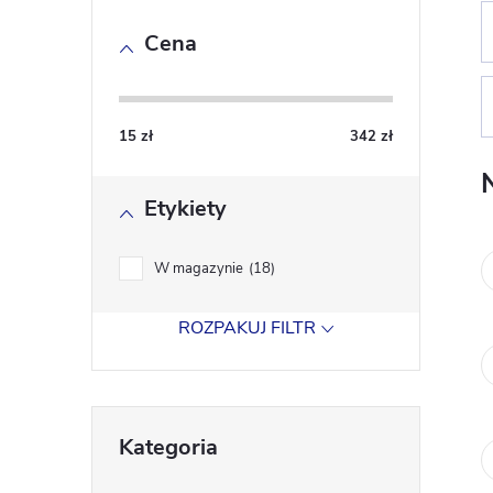
a
Cena
s
e
15
zł
342
zł
k
Etykiety
b
o
W magazynie
18
c
ROZPAKUJ FILTR
z
Pominąć
n
Kategoria
kategorie