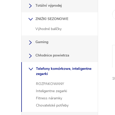
y
Totální výprodej
ZNIŻKI SEZONOWE
Výhodné balíčky
Gaming
Chłodnice powietrza
Telefony komórkowe, inteligentne
zegarki
1
ROZPAKOWANY
Inteligentne zegarki
Fitness náramky
i
Chovatelské potřeby