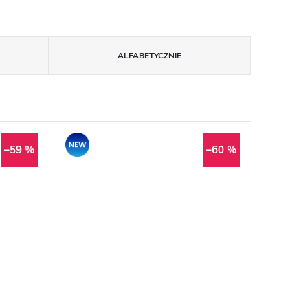
ALFABETYCZNIE
Nowość
–59 %
–60 %