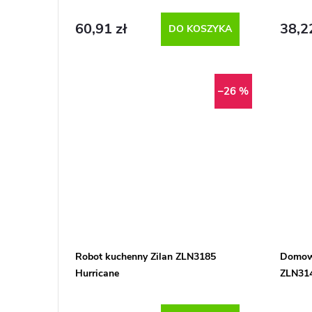
60,91 zł
38,2
DO KOSZYKA
–26 %
Robot kuchenny Zilan ZLN3185
Domowa
Hurricane
ZLN31