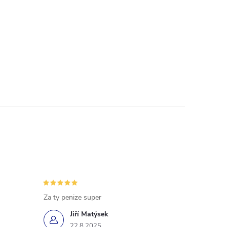
Za ty penize super
Jiří Matýsek
22.8.2025