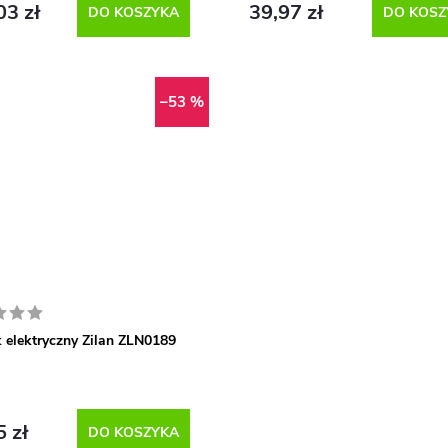
03 zł
39,97 zł
DO KOSZYKA
DO KOSZ
–53 %
k elektryczny Zilan ZLN0189
5 zł
DO KOSZYKA