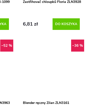
N-1099
Zastřihovač chloupků Floria ZLN3928
6,81 zł
YKA
DO KOSZYKA
–52 %
–36 %
ZLN3963
Blender ręczny Zilan ZLN3161