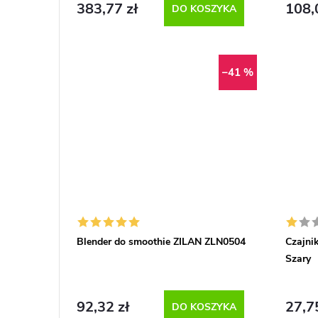
383,77 zł
108,
DO KOSZYKA
–41 %
Blender do smoothie ZILAN ZLN0504
Czajni
Szary
92,32 zł
27,7
DO KOSZYKA