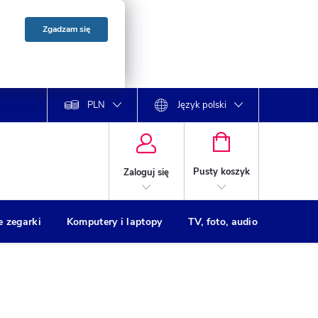
Zgadzam się
PLN
Język polski
KOSZYK
Pusty koszyk
Zaloguj się
e zegarki
Komputery i laptopy
TV, foto, audio
Drukar