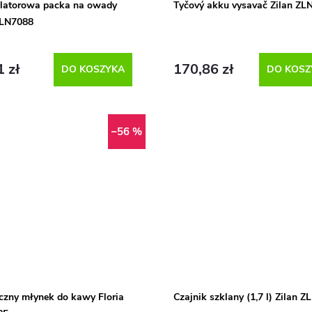
latorowa packa na owady
Tyčový akku vysavač Zilan ZL
ZLN7088
1 zł
170,86 zł
DO KOSZYKA
DO KOSZ
–56 %
yczny młynek do kawy Floria
Czajnik szklany (1,7 l) Zilan 