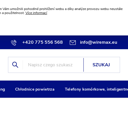
 Vám umožnili pohodlné prohlížení webu a díky analýze provozu webu neustále
n a použitelnost.
Více informací
+420 775 556 568
info@wiremax.eu
SZUKAJ
ng
Chłodnice powietrza
Telefony komórkowe, inteligentn