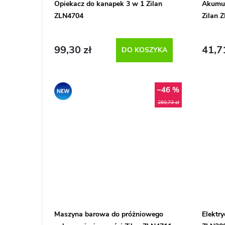
p
Opiekacz do kanapek 3 w 1 Zilan
Akumu
i
ZLN4704
Zilan 
r
e
o
99,30 zł
41,7
DO KOSZYKA
p
d
r
–46 %
Promocja
u
260,73 zł
o
k
d
t
u
ó
k
w
t
Maszyna barowa do próżniowego
Elektr