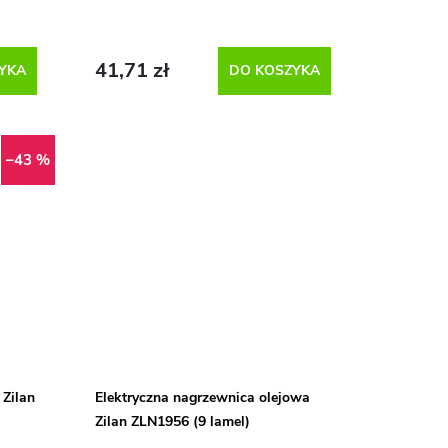
41,71 zł
YKA
DO KOSZYKA
–43 %
 Zilan
Elektryczna nagrzewnica olejowa
Zilan ZLN1956 (9 lamel)