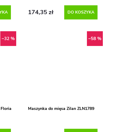
174,35 zł
YKA
DO KOSZYKA
–32 %
–58 %
Floria
Maszynka do mięsa Zilan ZLN1789