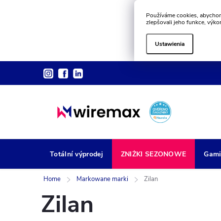
Používáme cookies, abychom
zlepšovali jeho funkce, výko
Ustawienia
Przejść
do
treści
Totální výprodej
ZNIŻKI SEZONOWE
Gami
Home
Markowane marki
Zilan
Zilan