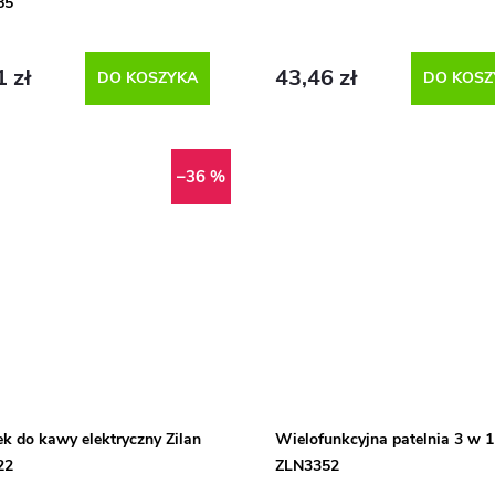
85
1 zł
43,46 zł
DO KOSZYKA
DO KOSZ
–36 %
k do kawy elektryczny Zilan
Wielofunkcyjna patelnia 3 w 1
22
ZLN3352