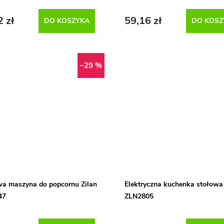
2 zł
59,16 zł
DO KOSZYKA
DO KOSZ
–29 %
 maszyna do popcornu Zilan
Elektryczna kuchenka stołowa 
47
ZLN2805