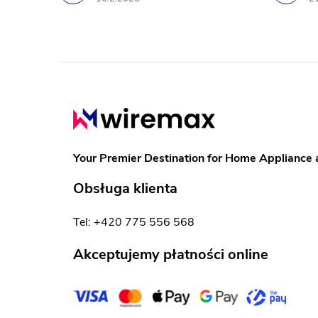
l
i
s
S
t
t
y
o
Your Premier Destination for Home Appliance 
p
Obsługa klienta
k
Tel: +420 775 556 568
a
Akceptujemy płatności online