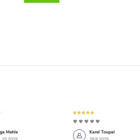
💖 💖 💖 💖 💖
iga Mehle
Karel Toupal
1.10.2025
28.8.2025