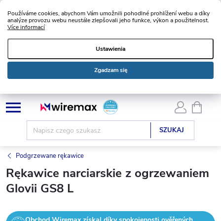
Používáme cookies, abychom Vám umožnili pohodlné prohlížení webu a díky
analýze provozu webu neustále zlepšovali jeho funkce, výkon a použitelnost.
Více informací
Ustawienia
Zgadzam się
Przejść
KOSZ
do
treści
SZUKAJ
Podgrzewane rękawice
Rękawice narciarskie z ogrzewaniem
Glovii GS8 L
Obchod Wiremax získal díky spokojenosti ověřených