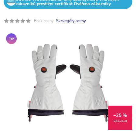
zákazníků prestižní certifikát Ověřeno zákazníky
Brak oceny
Szczegóły oceny
Polecane
–25 %
767,71 zł