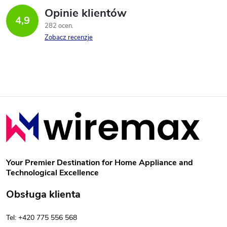
Opinie klientów
4,9
282 ocen
Zobacz recenzje
S
t
o
Your Premier Destination for Home Appliance and
Technological Excellence
p
Obsługa klienta
k
Tel: +420 775 556 568