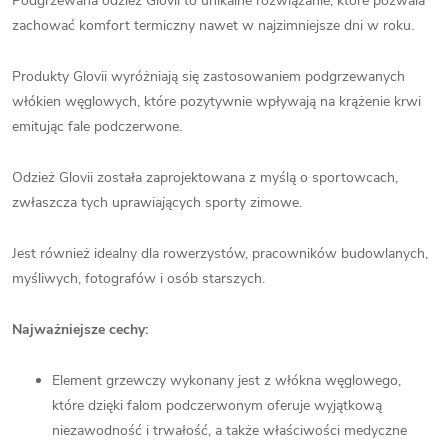
Podgrzewana odzież Glovii to unikalne rozwiązanie, które pozwala
zachować komfort termiczny nawet w najzimniejsze dni w roku.
Produkty Glovii wyróżniają się zastosowaniem podgrzewanych
włókien węglowych, które pozytywnie wpływają na krążenie krwi
emitując fale podczerwone.
Odzież Glovii została zaprojektowana z myślą o sportowcach,
zwłaszcza tych uprawiających sporty zimowe.
Jest również idealny dla rowerzystów, pracowników budowlanych,
myśliwych, fotografów i osób starszych.
Najważniejsze cechy:
Element grzewczy wykonany jest z włókna węglowego,
które dzięki falom podczerwonym oferuje wyjątkową
niezawodność i trwałość, a także właściwości medyczne