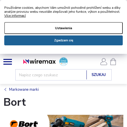
Používáme cookies, abychom Vám umožnili pohodlné prohlížení webu a díky
analýze provozu webu neustále zlepšovali jeho funkce, výkon a použitelnost.
Více informací
Ustawienia
Zgadzam się
Przejść
KOSZ
do
treści
SZUKAJ
Markowane marki
Bort