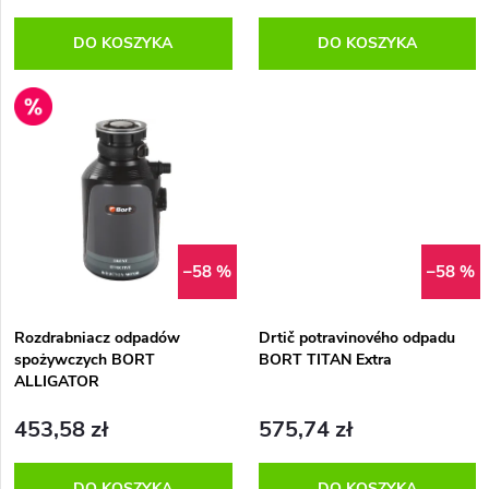
i
o
DO KOSZYKA
DO KOSZYKA
e
d
Výprodej
p
u
r
k
o
t
–58 %
–58 %
d
ó
u
Rozdrabniacz odpadów
Drtič potravinového odpadu
w
spożywczych BORT
BORT TITAN Extra
ALLIGATOR
k
453,58 zł
575,74 zł
t
DO KOSZYKA
DO KOSZYKA