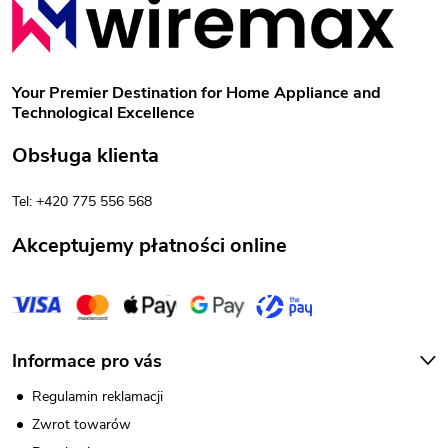
l
t
i
o
s
Your Premier Destination for Home Appliance and
Technological Excellence
t
p
Obsługa klienta
y
k
Tel: +420 775 556 568
a
Akceptujemy płatności online
Informace pro vás
Regulamin reklamacji
Zwrot towarów