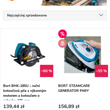
S
Najczęściej sprzedawane
o
Najtańsze
L
Výprodej
Najdroższe
r
i
+
Alfabetycznie
Prezent
gratis
t
s
o
t
–60 %
–55 %
w
a
a
Bort BHK-185U – ruční
BORT STEAMCARE
kotoučová pila s výkonným
GENERATOR PARY
p
motorem a kotoučem o
n
průměru 185 mm
r
139,44 zł
156,89 zł