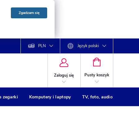
Zgadzam się
PLN
Język polski
KOSZYK
Pusty koszyk
Zaloguj się
e zegarki
Komputery i laptopy
TV, foto, audio
Drukar