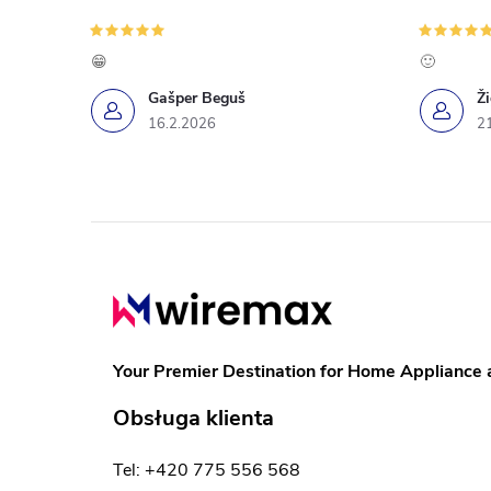
l
ó
k
😁
🙂
w
i
Gašper Beguš
Ž
16.2.2026
2
l
i
s
S
t
t
y
o
Your Premier Destination for Home Appliance 
p
Obsługa klienta
k
Tel: +420 775 556 568