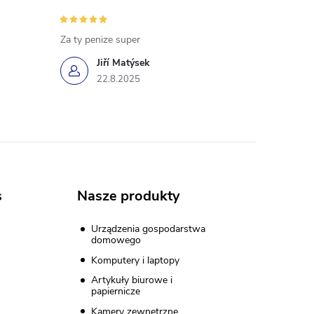
Za ty penize super
Jiří Matýsek
22.8.2025
s
Nasze produkty
Urządzenia gospodarstwa
domowego
Komputery i laptopy
Artykuły biurowe i
papiernicze
Kamery zewnętrzne