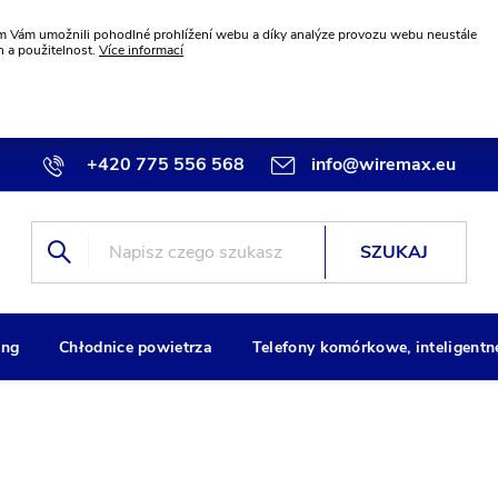
 Vám umožnili pohodlné prohlížení webu a díky analýze provozu webu neustále
n a použitelnost.
Více informací
+420 775 556 568
info@wiremax.eu
SZUKAJ
ng
Chłodnice powietrza
Telefony komórkowe, inteligentn