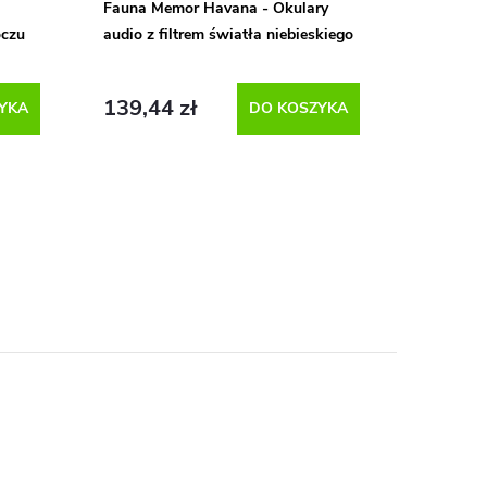
Fauna Memor Havana - Okulary
oczu
audio z filtrem światła niebieskiego
139,44 zł
YKA
DO KOSZYKA