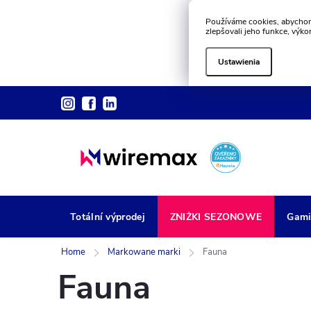
Používáme cookies, abychom
zlepšovali jeho funkce, výko
Ustawienia
Przejść
do
treści
Totální výprodej
ZNIŻKI SEZONOWE
Gami
Home
Markowane marki
Fauna
Fauna