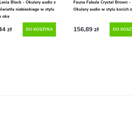
Levia Black - Okulary audio z
Fauna Fabula Crystal Brown -
 światła niebieskiego w stylu
Okulary audio w stylu kocich 
o oka
44 zł
156,89 zł
DO KOSZYKA
DO KOSZ