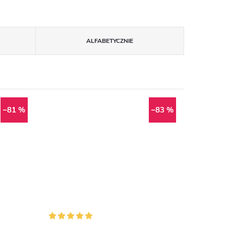
ALFABETYCZNIE
–81 %
–83 %