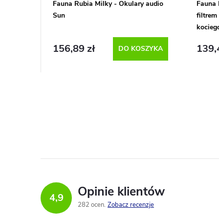
p
Fauna Rubia Milky - Okulary audio
Fauna 
i
Sun
filtrem
r
kocieg
e
o
156,89 zł
139,
DO KOSZYKA
p
d
r
u
o
K
k
o
d
t
n
u
t
ó
k
r
w
Opinie klientów
4,9
t
o
282 ocen
Zobacz recenzje