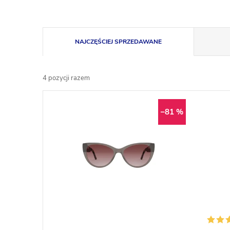
S
NAJCZĘŚCIEJ SPRZEDAWANE
o
4
pozycji razem
r
L
t
–81 %
i
o
s
w
t
a
a
n