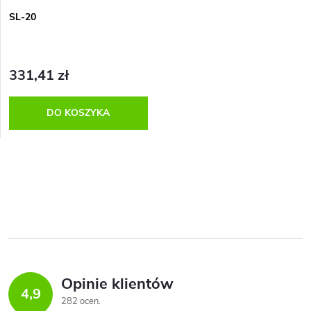
SL-20
331,41 zł
DO KOSZYKA
K
o
n
t
Opinie klientów
r
4,9
282 ocen