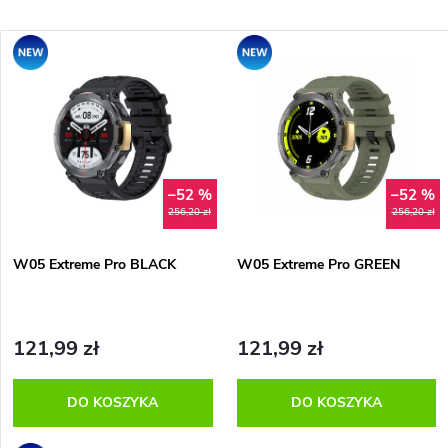
o
Najtańsze
L
Promocja
Promocja
Najdroższe
r
i
Alfabetycznie
t
s
o
t
–52 %
–52 %
w
256,20 zł
256,20 zł
a
a
W05 Extreme Pro BLACK
W05 Extreme Pro GREEN
p
n
r
121,99 zł
121,99 zł
i
o
DO KOSZYKA
DO KOSZYKA
e