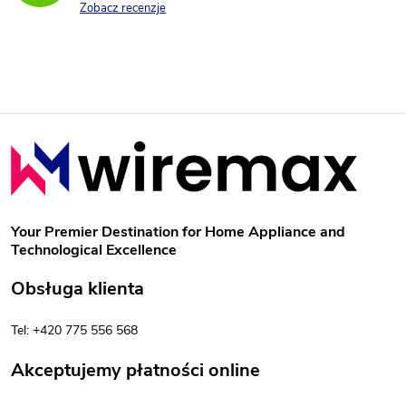
o
Zobacz recenzje
l
k
i
S
l
t
i
o
s
Your Premier Destination for Home Appliance and
Technological Excellence
t
p
Obsługa klienta
y
k
Tel: +420 775 556 568
a
Akceptujemy płatności online