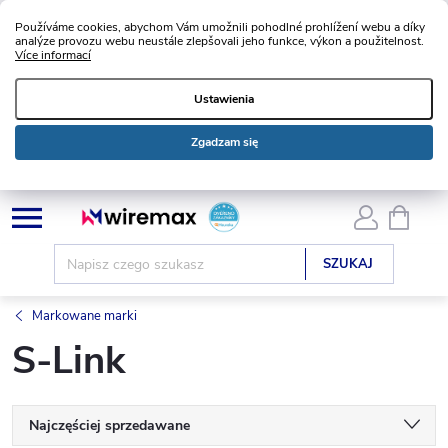
Používáme cookies, abychom Vám umožnili pohodlné prohlížení webu a díky
analýze provozu webu neustále zlepšovali jeho funkce, výkon a použitelnost.
Více informací
Ustawienia
Zgadzam się
Przejść
KOSZ
do
treści
SZUKAJ
Markowane marki
S-Link
S
Najczęściej sprzedawane