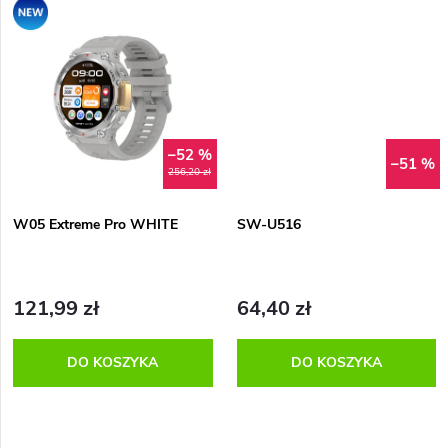
d
Promocja
p
u
r
k
o
t
–52 %
–51 %
d
256,20 zł
ó
u
W05 Extreme Pro WHITE
SW-U516
w
k
121,99 zł
64,40 zł
t
DO KOSZYKA
DO KOSZYKA
ó
w