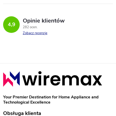
Opinie klientów
4,9
282 ocen
Zobacz recenzje
S
t
o
Your Premier Destination for Home Appliance and
Technological Excellence
p
Obsługa klienta