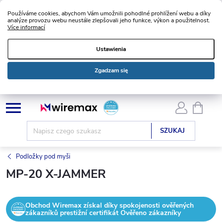
Používáme cookies, abychom Vám umožnili pohodlné prohlížení webu a díky
analýze provozu webu neustále zlepšovali jeho funkce, výkon a použitelnost.
Více informací
Ustawienia
Zgadzam się
Przejść
KOSZ
do
treści
SZUKAJ
Podložky pod myši
MP-20 X-JAMMER
Obchod Wiremax získal díky spokojenosti ověřených
zákazníků prestižní certifikát Ověřeno zákazníky