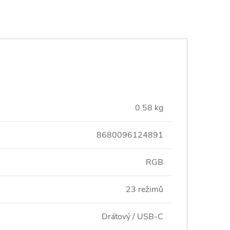
0.58 kg
8680096124891
RGB
23 režimů
Drátový / USB-C