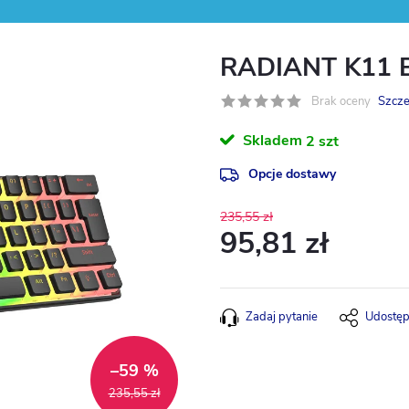
RADIANT K11 B
Brak oceny
Szcze
Skladem
2 szt
Opcje dostawy
235,55 zł
95,81 zł
Cena
jednostkowa:
Zadaj pytanie
Udostęp
–59 %
235,55 zł