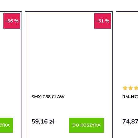
–56 %
–51 %
SMX-G38 CLAW
RM-H77
59,16 zł
74,87
ZYKA
DO KOSZYKA