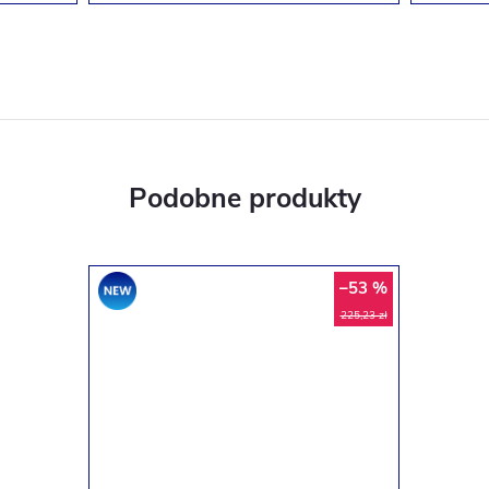
–53 %
Promocja
225,23 zł