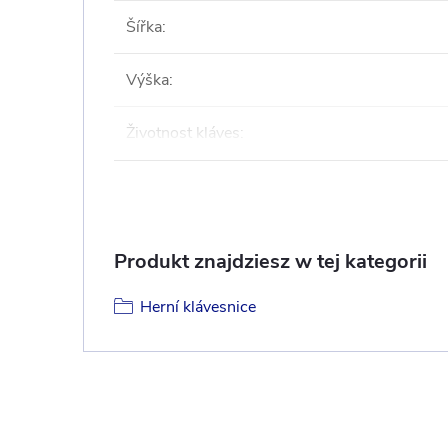
Šířka
:
Výška
:
Životnost kláves
:
Produkt znajdziesz w tej kategorii
Herní klávesnice