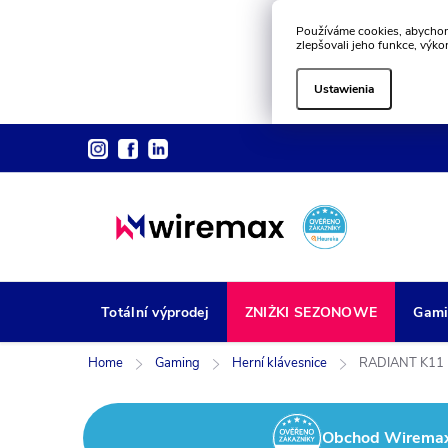
Používáme cookies, abychom
zlepšovali jeho funkce, výko
Ustawienia
Przejść
do
treści
Totální výprodej
ZNIŻKI SEZONOWE
Gami
Home
Gaming
Herní klávesnice
RADIANT K11 
Obchod Wiremax z