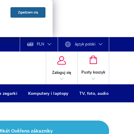
Zgadzam się
PLN
Język polski
KOSZYK
Pusty koszyk
Zaloguj się
e zegarki
Komputery i laptopy
TV, foto, audio
Drukar
fikát Ověřeno zákazníky