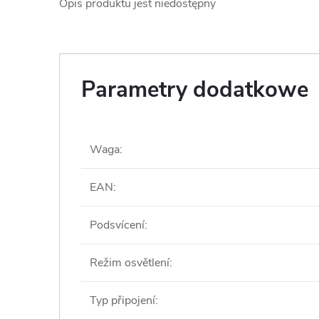
Opis produktu jest niedostępny
Parametry dodatkowe
Waga
:
EAN
:
Podsvícení
:
Režim osvětlení
:
Typ připojení
: