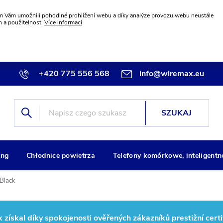
 Vám umožnili pohodlné prohlížení webu a díky analýze provozu webu neustále
n a použitelnost.
Více informací
+420 775 556 568
info@wiremax.eu
SZUKAJ
ng
Chłodnice powietrza
Telefony komórkowe, inteligentn
Black
ískal díky spokojenosti ověřených zákazníků prestižní certi