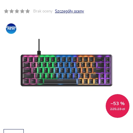
Brak oceny
Szczegóły oceny
Promocja
–53 %
225,23 zł