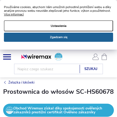
Používáme cookies, abychom Vám umožnili pohodlné prohlížení webu a díky
analýze provozu webu neustále zlepšovali jeho funkce, výkon a použitelnost.
Více informací
Ustawienia
Zgadzam się
Przejść
KOSZ
do
treści
SZUKAJ
Żelazka i lokówki
Prostownica do włosów SC-HS60678
Obchod Wiremax získal díky spokojenosti ověřených
zákazníků prestižní certifikát Ověřeno zákazníky