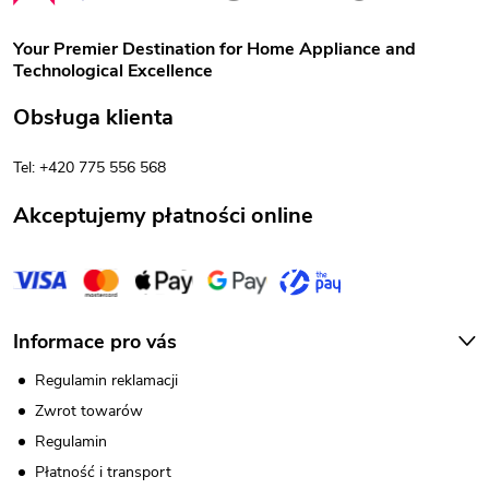
o
Your Premier Destination for Home Appliance and
Technological Excellence
p
Obsługa klienta
k
Tel: +420 775 556 568
a
Akceptujemy płatności online
Informace pro vás
Regulamin reklamacji
Zwrot towarów
Regulamin
Płatność i transport