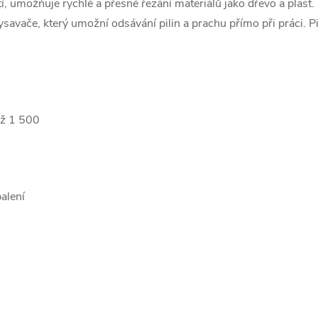
, umožňuje rychlé a přesné řezání materiálů jako dřevo a plast. 
ysavače, který umožní odsávání pilin a prachu přímo při práci. P
až 1 500
alení