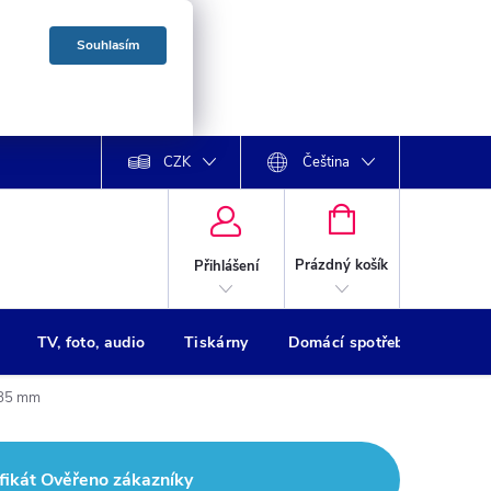
Souhlasím
CZK
Čeština
NÁKUPNÍ
KOŠÍK
Prázdný košík
Přihlášení
TV, foto, audio
Tiskárny
Domácí spotřebiče
Oso
185 mm
fikát Ověřeno zákazníky