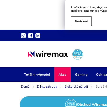
Používáme cookies, abychom
zlepšovali jeho funkce, výko
Nastavení
Přejít
na
obsah
Totální výprodej
Akce
Gaming
Ochlaz
Domů
Dílna, zahrada
Elektrické nářadí
Bort BH
Obchod Wiremax z