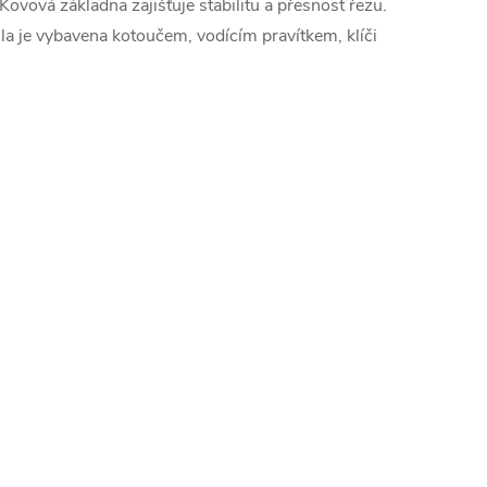
Kovová základna zajišťuje stabilitu a přesnost řezu.
ila je vybavena kotoučem, vodícím pravítkem, klíči