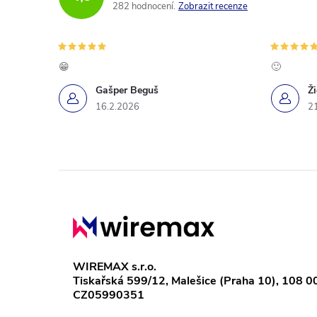
282 hodnocení
Zobrazit recenze
😁
🙂
Gašper Beguš
Ž
16.2.2026
2
Z
á
p
WIREMAX s.r.o.
Tiskařská 599/12, Malešice (Praha 10), 108 0
a
CZ05990351