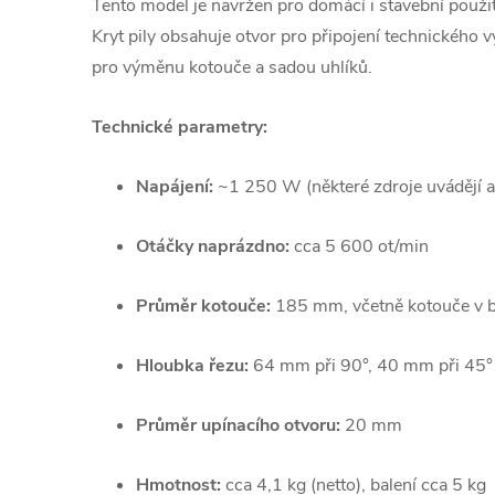
Tento model je navržen pro domácí i stavební použití
Kryt pily obsahuje otvor pro připojení technického v
pro výměnu kotouče a sadou uhlíků.
Technické parametry:
Napájení:
~1 250 W (některé zdroje uvádějí 
Otáčky naprázdno:
cca 5 600 ot/min
Průměr kotouče:
185 mm, včetně kotouče v b
Hloubka řezu:
64 mm při 90°, 40 mm při 45°
Průměr upínacího otvoru:
20 mm
Hmotnost:
cca 4,1 kg (netto), balení cca 5 kg