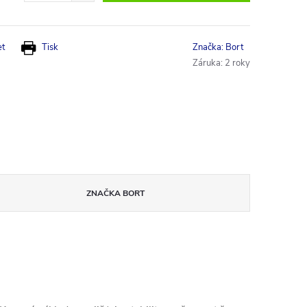
et
Tisk
Značka:
Bort
Záruka
:
2 roky
ZNAČKA
BORT