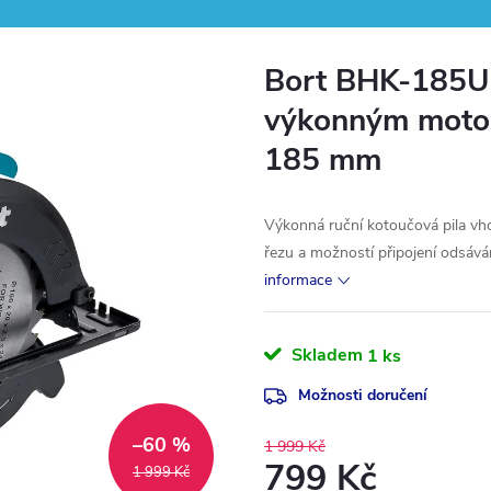
Bort BHK-185U –
výkonným moto
185 mm
Výkonná ruční kotoučová pila vho
řezu a možností připojení odsávání
informace
Skladem
1 ks
Možnosti doručení
–60 %
1 999 Kč
799 Kč
1 999 Kč