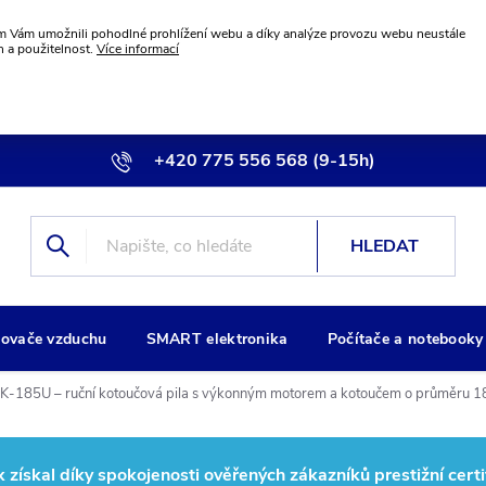
 Vám umožnili pohodlné prohlížení webu a díky analýze provozu webu neustále
n a použitelnost.
Více informací
+420 775 556 568 (9-15h)
info@wiremax.eu
HLEDAT
ovače vzduchu
SMART elektronika
Počítače a notebooky
K-185U – ruční kotoučová pila s výkonným motorem a kotoučem o průměru 
ískal díky spokojenosti ověřených zákazníků prestižní certi