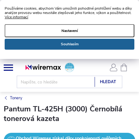
Používáme cookies, abychom Vám umožnili pohodlné prohlížení webu a díky
analýze provozu webu neustále zlepšovali jeho funkce, výkon a použitelnost.
Více informací
Nastavení
Souhlasím
Přejít
NÁKU
KOŠÍK
na
obsah
HLEDAT
Tonery
Pantum TL-425H (3000) Černobílá
tonerová kazeta
Obchod Wiremax získal díky spokojenosti ověřených