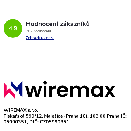
Hodnocení zákazníků
4,9
282 hodnocení
Zobrazit recenze
Z
á
p
WIREMAX s.r.o.
Tiskařská 599/12, Malešice (Praha 10), 108 00 Praha IČ:
a
05990351, DIČ: CZ05990351