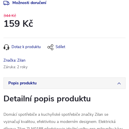
Možnosti doručení
344 Kč
159 Kč
Měrná
cena:
Dotaz k produktu
Sdílet
Značka:
Zilan
Záruka
:
2 roky
Popis produktu
Detailní popis produktu
Domácí spotřebiče a kuchyňské spotřebiče značky Zilan se
vyznačují kvalitou, efektivitou a moderním designem. Elektrická
džezva Zilan ZLN0188 představuje ideální volbu pro milovníky kávy,