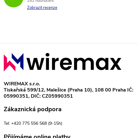
282 hodnocení
Zobrazit recenze
Z
á
p
WIREMAX s.r.o.
Tiskařská 599/12, Malešice (Praha 10), 108 00 Praha IČ:
a
05990351, DIČ: CZ05990351
t
Zákaznická podpora
í
Tel: +420 775 556 568 (9-15h)
Přijímáme online platby