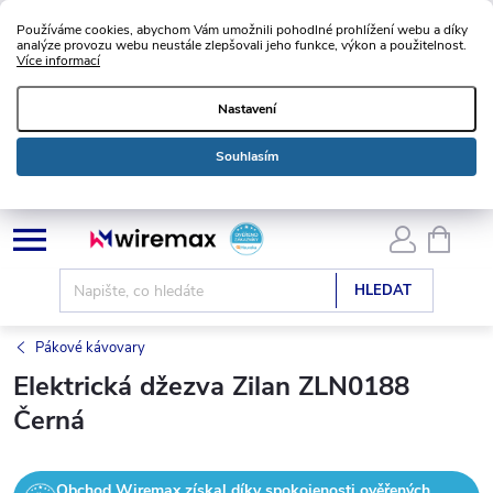
Používáme cookies, abychom Vám umožnili pohodlné prohlížení webu a díky
analýze provozu webu neustále zlepšovali jeho funkce, výkon a použitelnost.
Více informací
Nastavení
Souhlasím
Přejít
NÁKU
KOŠÍK
na
obsah
HLEDAT
Pákové kávovary
Elektrická džezva Zilan ZLN0188
Černá
Obchod Wiremax získal díky spokojenosti ověřených