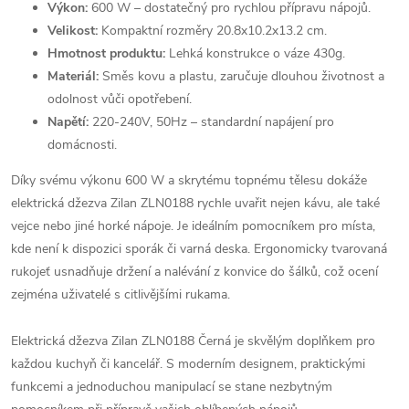
Výkon:
600 W – dostatečný pro rychlou přípravu nápojů.
Velikost:
Kompaktní rozměry 20.8x10.2x13.2 cm.
Hmotnost produktu:
Lehká konstrukce o váze 430g.
Materiál:
Směs kovu a plastu, zaručuje dlouhou životnost a
odolnost vůči opotřebení.
Napětí:
220-240V, 50Hz – standardní napájení pro
domácnosti.
Díky svému výkonu 600 W a skrytému topnému tělesu dokáže
elektrická džezva Zilan ZLN0188 rychle uvařit nejen kávu, ale také
vejce nebo jiné horké nápoje. Je ideálním pomocníkem pro místa,
kde není k dispozici sporák či varná deska. Ergonomicky tvarovaná
rukojeť usnadňuje držení a nalévání z konvice do šálků, což ocení
zejména uživatelé s citlivějšími rukama.
Elektrická džezva Zilan ZLN0188 Černá je skvělým doplňkem pro
každou kuchyň či kancelář. S moderním designem, praktickými
funkcemi a jednoduchou manipulací se stane nezbytným