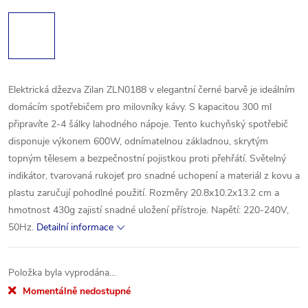
Elektrická džezva Zilan ZLN0188 v elegantní černé barvě je ideálním
domácím spotřebičem pro milovníky kávy. S kapacitou 300 ml
připravíte 2-4 šálky lahodného nápoje. Tento kuchyňský spotřebič
disponuje výkonem 600W, odnímatelnou základnou, skrytým
topným tělesem a bezpečnostní pojistkou proti přehřátí. Světelný
indikátor, tvarovaná rukojeť pro snadné uchopení a materiál z kovu a
plastu zaručují pohodlné použití. Rozměry 20.8x10.2x13.2 cm a
hmotnost 430g zajistí snadné uložení přístroje. Napětí: 220-240V,
50Hz.
Detailní informace
Položka byla vyprodána…
Momentálně nedostupné