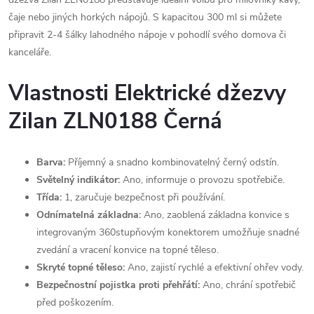
čaje nebo jiných horkých nápojů. S kapacitou 300 ml si můžete
připravit 2-4 šálky lahodného nápoje v pohodlí svého domova či
kanceláře.
Vlastnosti Elektrické džezvy
Zilan ZLN0188 Černá
Barva:
Příjemný a snadno kombinovatelný černý odstín.
Světelný indikátor:
Ano, informuje o provozu spotřebiče.
Třída:
1, zaručuje bezpečnost při používání.
Odnímatelná základna:
Ano, zaoblená základna konvice s
integrovaným 360stupňovým konektorem umožňuje snadné
zvedání a vracení konvice na topné těleso.
Skryté topné těleso:
Ano, zajistí rychlé a efektivní ohřev vody.
Bezpečnostní pojistka proti přehřátí:
Ano, chrání spotřebič
před poškozením.