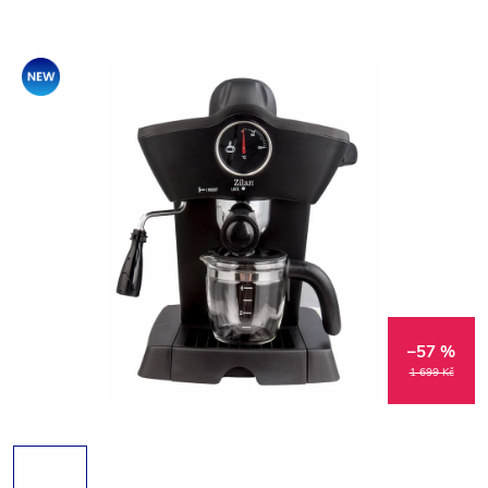
Novinka
–57 %
1 699 Kč