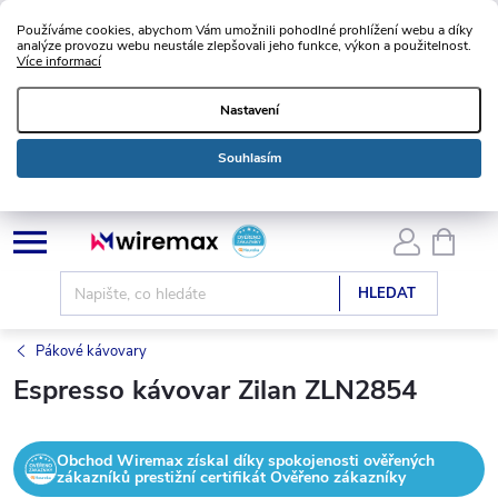
Používáme cookies, abychom Vám umožnili pohodlné prohlížení webu a díky
analýze provozu webu neustále zlepšovali jeho funkce, výkon a použitelnost.
Více informací
Nastavení
Souhlasím
Přejít
NÁKU
KOŠÍK
na
obsah
HLEDAT
Pákové kávovary
Espresso kávovar Zilan ZLN2854
Obchod Wiremax získal díky spokojenosti ověřených
zákazníků prestižní certifikát Ověřeno zákazníky