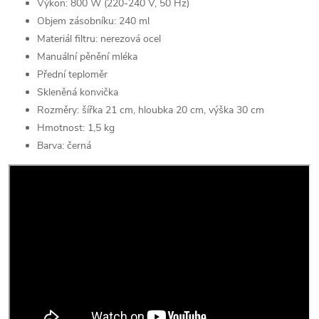
Výkon: 800 W (220-240 V, 50 Hz)
Objem zásobníku: 240 ml
Materiál filtru: nerezová ocel
Manuální pěnění mléka
Přední teploměr
Skleněná konvička
Rozměry: šířka 21 cm, hloubka 20 cm, výška 30 cm
Hmotnost: 1,5 kg
Barva: černá