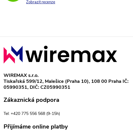
Zobrazit recenze
Z
á
p
WIREMAX s.r.o.
Tiskařská 599/12, Malešice (Praha 10), 108 00 Praha IČ:
a
05990351, DIČ: CZ05990351
t
Zákaznická podpora
í
Tel: +420 775 556 568 (9-15h)
Přijímáme online platby