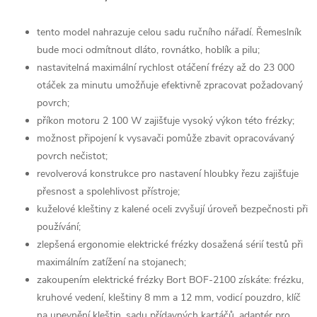
tento model nahrazuje celou sadu ručního nářadí. Řemeslník
bude moci odmítnout dláto, rovnátko, hoblík a pilu;
nastavitelná maximální rychlost otáčení frézy až do 23 000
otáček za minutu umožňuje efektivně zpracovat požadovaný
povrch;
příkon motoru 2 100 W zajišťuje vysoký výkon této frézky;
možnost připojení k vysavači pomůže zbavit opracovávaný
povrch nečistot;
revolverová konstrukce pro nastavení hloubky řezu zajišťuje
přesnost a spolehlivost přístroje;
kuželové kleštiny z kalené oceli zvyšují úroveň bezpečnosti při
používání;
zlepšená ergonomie elektrické frézky dosažená sérií testů při
maximálním zatížení na stojanech;
zakoupením elektrické frézky Bort BOF-2100 získáte: frézku,
kruhové vedení, kleštiny 8 mm a 12 mm, vodicí pouzdro, klíč
na upevnění kleštin, sadu přídavných kartáčů, adaptér pro