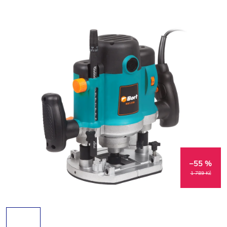
–55 %
1 789 Kč