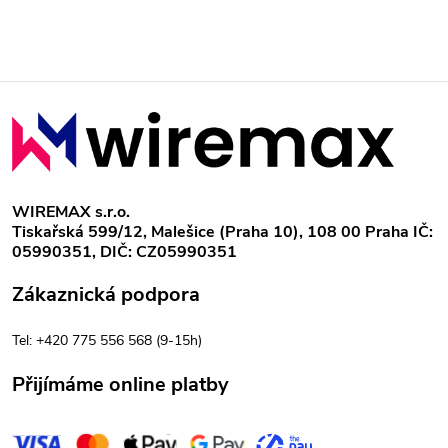
Z
á
p
WIREMAX s.r.o.
Tiskařská 599/12, Malešice (Praha 10), 108 00 Praha IČ:
a
05990351, DIČ: CZ05990351
t
Zákaznická podpora
í
Tel: +420 775 556 568 (9-15h)
Přijímáme online platby