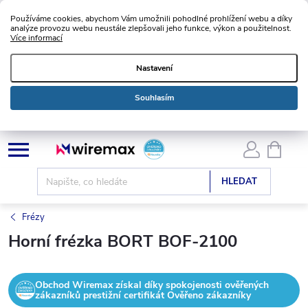
Používáme cookies, abychom Vám umožnili pohodlné prohlížení webu a díky
analýze provozu webu neustále zlepšovali jeho funkce, výkon a použitelnost.
Více informací
Nastavení
Souhlasím
Přejít
NÁKU
KOŠÍK
na
obsah
HLEDAT
Frézy
Horní frézka BORT BOF-2100
Obchod Wiremax získal díky spokojenosti ověřených
zákazníků prestižní certifikát Ověřeno zákazníky