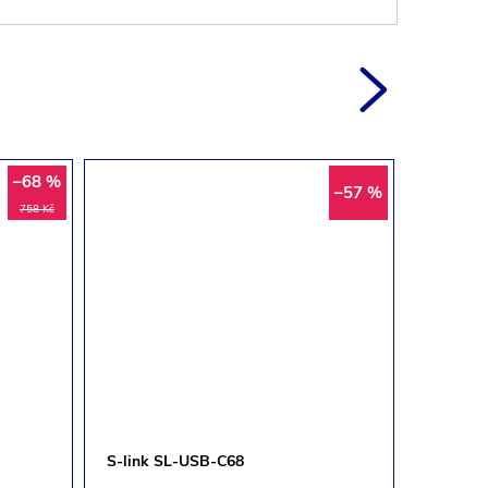
–68 %
–57 %
758 Kč
S-link SL-USB-C68
S-link 