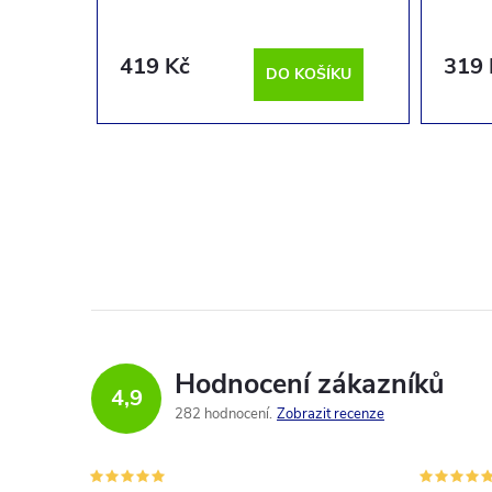
419 Kč
319 
ÍKU
DO KOŠÍKU
Hodnocení zákazníků
4,9
282 hodnocení
Zobrazit recenze