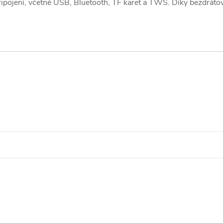
ojení, včetně USB, Bluetooth, TF karet a TWS. Díky bezdrátov