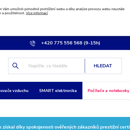
 Vám umožnili pohodlné prohlížení webu a díky analýze provozu webu neustále
n a použitelnost.
Více informací
+420 775 556 568 (9-15h)
info@wiremax.eu
HLEDAT
ovače vzduchu
SMART elektronika
Počítače a notebooky
ískal díky spokojenosti ověřených zákazníků prestižní certi