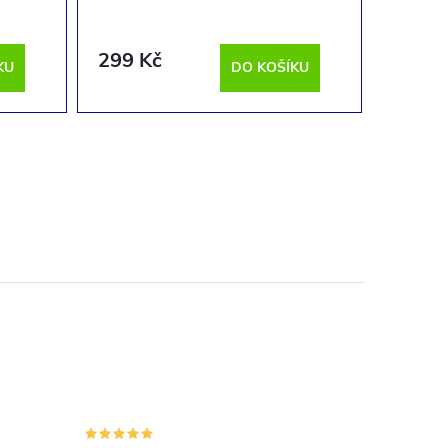
299 Kč
289 K
KU
DO KOŠÍKU