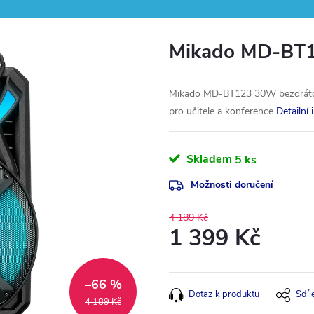
Mikado MD-BT
Mikado MD-BT123 30W bezdrátov
pro učitele a konference
Detailní
Skladem
5 ks
Možnosti doručení
4 189 Kč
1 399 Kč
Měrná
cena:
–66 %
Dotaz k produktu
Sdíl
4 189 Kč