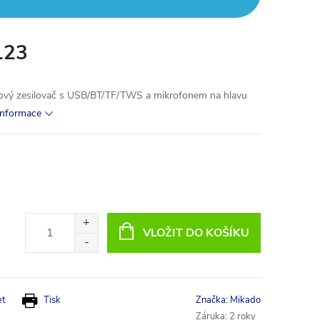
123
ý zesilovač s USB/BT/TF/TWS a mikrofonem na hlavu
 informace
VLOŽIT DO KOŠÍKU
et
Tisk
Značka:
Mikado
Záruka
:
2 roky