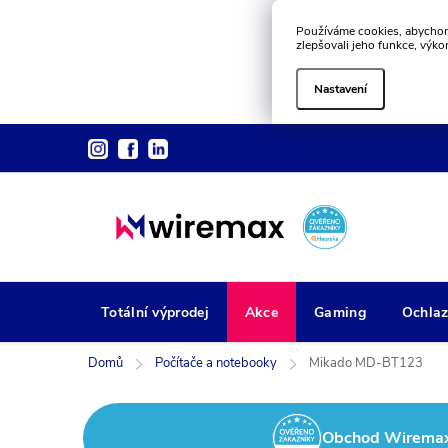
Používáme cookies, abychom
zlepšovali jeho funkce, výko
Nastavení
Přejít
na
obsah
Totální výprodej
Akce
Gaming
Ochlaz
Domů
Počítače a notebooky
Mikado MD-BT123
Obchod Wiremax z