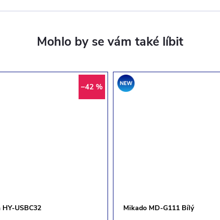
Akce
–42 %
h HY-USBC32
Mikado MD-G111 Bílý