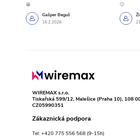
😁
🙂
Gašper Beguš
Ž
16.2.2026
2
Z
á
p
WIREMAX s.r.o.
Tiskařská 599/12, Malešice (Praha 10), 108 0
a
CZ05990351
t
Zákaznická podpora
í
Tel: +420 775 556 568 (9-15h)