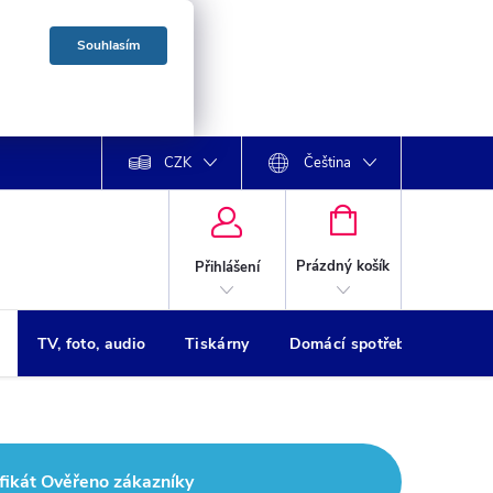
Souhlasím
CZK
Čeština
NÁKUPNÍ
KOŠÍK
Prázdný košík
Přihlášení
TV, foto, audio
Tiskárny
Domácí spotřebiče
Oso
fikát Ověřeno zákazníky