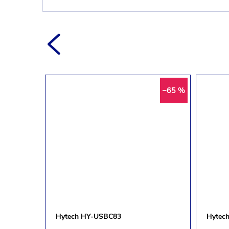
–68 %
–65 %
Hytech HY-USBC83
Hytec