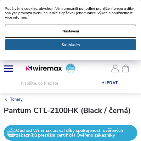
Používáme cookies, abychom Vám umožnili pohodlné prohlížení webu a díky
analýze provozu webu neustále zlepšovali jeho funkce, výkon a použitelnost.
Více informací
Nastavení
Souhlasím
Přejít
NÁKU
KOŠÍK
na
obsah
HLEDAT
Tonery
Pantum CTL-2100HK (Black / černá)
Obchod Wiremax získal díky spokojenosti ověřených
zákazníků prestižní certifikát Ověřeno zákazníky