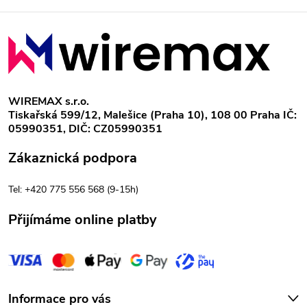
Z
á
p
WIREMAX s.r.o.
Tiskařská 599/12, Malešice (Praha 10), 108 00 Praha IČ:
a
05990351, DIČ: CZ05990351
t
Zákaznická podpora
í
Tel: +420 775 556 568 (9-15h)
Přijímáme online platby
Informace pro vás