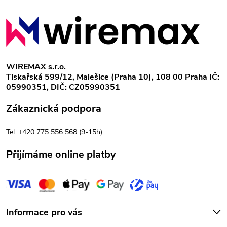
Z
á
p
WIREMAX s.r.o.
Tiskařská 599/12, Malešice (Praha 10), 108 00 Praha IČ:
a
05990351, DIČ: CZ05990351
t
Zákaznická podpora
í
Tel: +420 775 556 568 (9-15h)
Přijímáme online platby
Informace pro vás