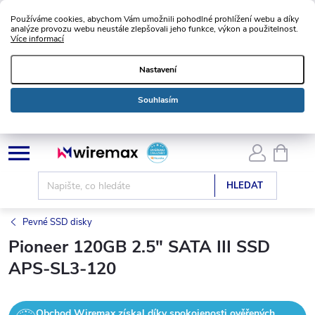
Používáme cookies, abychom Vám umožnili pohodlné prohlížení webu a díky
analýze provozu webu neustále zlepšovali jeho funkce, výkon a použitelnost.
Více informací
Nastavení
Souhlasím
Přejít
NÁKU
KOŠÍK
na
obsah
HLEDAT
Pevné SSD disky
Pioneer 120GB 2.5" SATA III SSD
APS-SL3-120
Obchod Wiremax získal díky spokojenosti ověřených