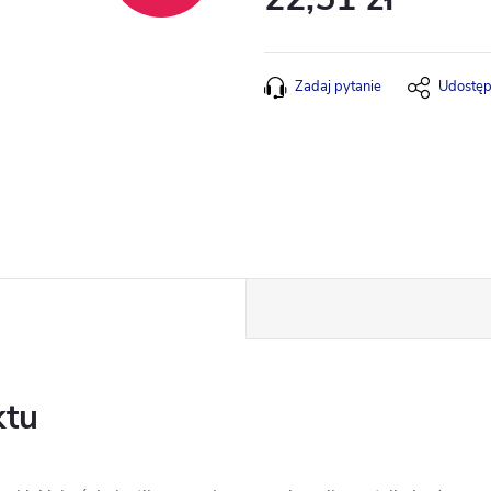
Cena
jednostkowa:
Zadaj pytanie
Udostęp
ktu