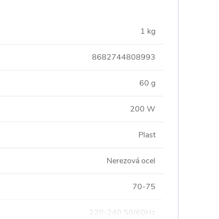
1 kg
8682744808993
60 g
200 W
Plast
Nerezová ocel
70-75
220-240 50/60Hz