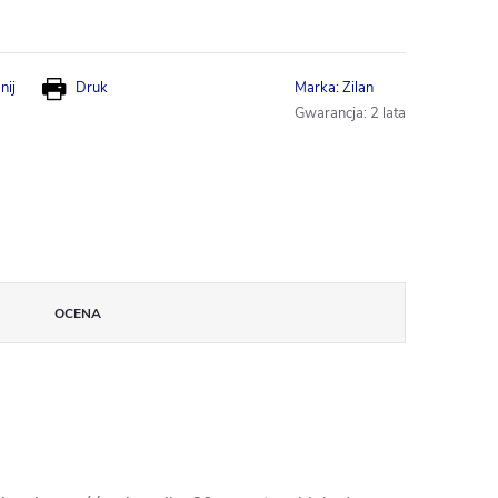
nij
Druk
Marka:
Zilan
Gwarancja
:
2 lata
OCENA