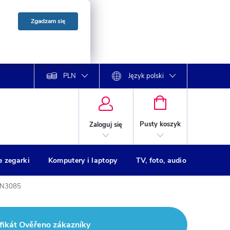
Zgadzam się
PLN
Język polski
KOSZYK
Pusty koszyk
Zaloguj się
e zegarki
Komputery i laptopy
TV, foto, audio
Drukar
ZLN3085
fikát Ověřeno zákazníky