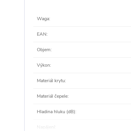
Waga
:
EAN
:
Objem
:
Výkon
:
Materiál krytu
:
Materiál čepele
:
Hladina hluku (dB)
:
Napájení
: