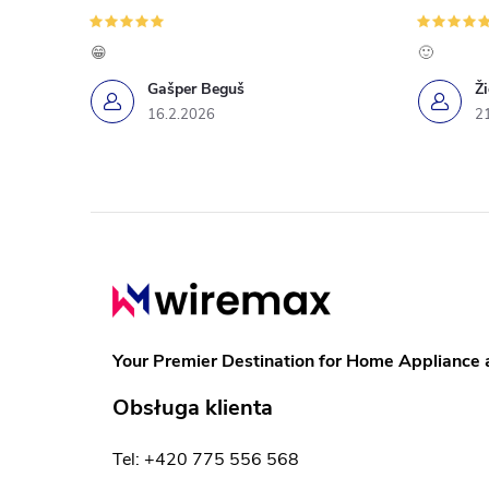
😁
🙂
Gašper Beguš
Ž
16.2.2026
2
S
t
o
Your Premier Destination for Home Appliance 
p
Obsługa klienta
k
Tel: +420 775 556 568