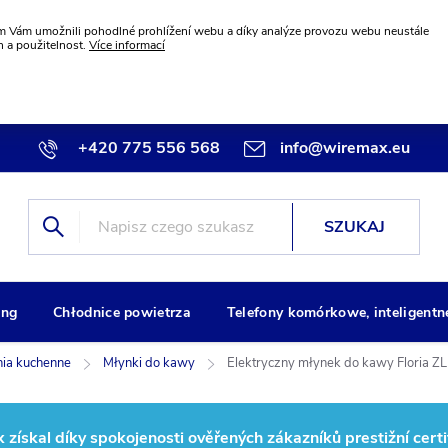
 Vám umožnili pohodlné prohlížení webu a díky analýze provozu webu neustále
n a použitelnost.
Více informací
+420 775 556 568
info@wiremax.eu
SZUKAJ
ng
Chłodnice powietrza
Telefony komórkowe, inteligentn
ia kuchenne
Młynki do kawy
Elektryczny młynek do kawy Floria 
ískal díky spokojenosti ověřených zákazníků prestižní certi