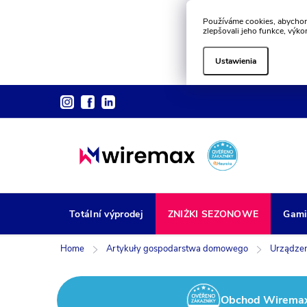
Používáme cookies, abychom
zlepšovali jeho funkce, výko
Ustawienia
Przejść
do
treści
Totální výprodej
ZNIŻKI SEZONOWE
Gami
Home
Artykuły gospodarstwa domowego
Urządzen
Obchod Wiremax z