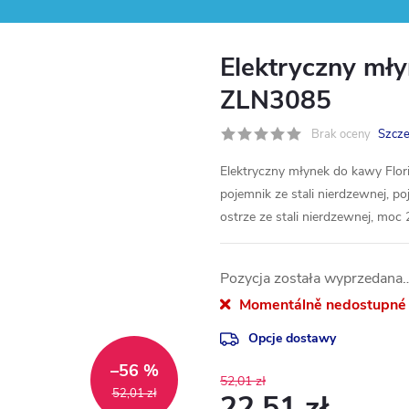
Elektryczny mły
ZLN3085
Brak oceny
Szcze
Elektryczny młynek do kawy Flor
pojemnik ze stali nierdzewnej, 
ostrze ze stali nierdzewnej, moc
Pozycja została wyprzedana
Momentálně nedostupné
Opcje dostawy
–56 %
52,01 zł
52,01 zł
22,51 zł