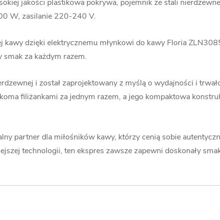
kiej jakości plastikowa pokrywa, pojemnik ze stali nierdzewn
200 W, zasilanie 220-240 V.
j kawy dzięki elektrycznemu młynkowi do kawy Floria ZLN308
ny smak za każdym razem.
erdzewnej i został zaprojektowany z myślą o wydajności i trw
kilkoma filiżankami za jednym razem, a jego kompaktowa konstruk
lny partner dla miłośników kawy, którzy cenią sobie autentycz
jszej technologii, ten ekspres zawsze zapewni doskonały sma