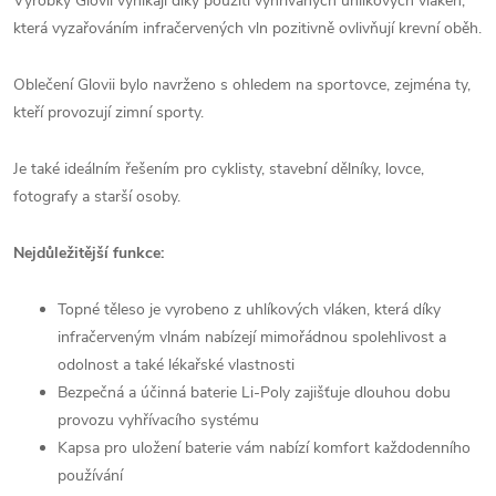
Výrobky Glovii vynikají díky použití vyhřívaných uhlíkových vláken,
která vyzařováním infračervených vln pozitivně ovlivňují krevní oběh.
Oblečení Glovii bylo navrženo s ohledem na sportovce, zejména ty,
kteří provozují zimní sporty.
Je také ideálním řešením pro cyklisty, stavební dělníky, lovce,
fotografy a starší osoby.
Nejdůležitější funkce:
Topné těleso je vyrobeno z uhlíkových vláken, která díky
infračerveným vlnám nabízejí mimořádnou spolehlivost a
odolnost a také lékařské vlastnosti
Bezpečná a účinná baterie Li-Poly zajišťuje dlouhou dobu
provozu vyhřívacího systému
Kapsa pro uložení baterie vám nabízí komfort každodenního
používání