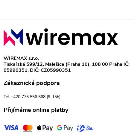
Z
á
p
WIREMAX s.r.o.
Tiskařská 599/12, Malešice (Praha 10), 108 00 Praha IČ:
a
05990351, DIČ: CZ05990351
t
Zákaznická podpora
í
Tel: +420 775 556 568 (9-15h)
Přijímáme online platby