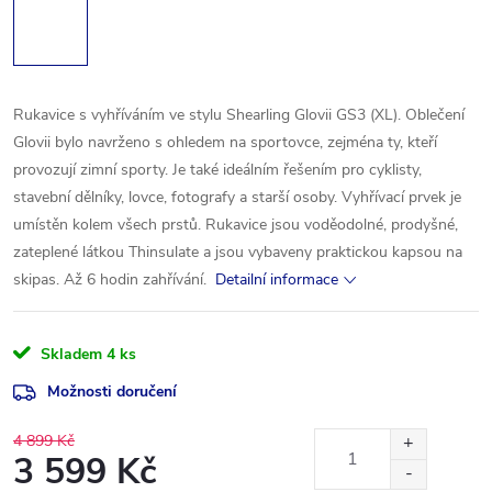
Rukavice s vyhříváním ve stylu Shearling Glovii GS3 (XL). Oblečení
Glovii bylo navrženo s ohledem na sportovce, zejména ty, kteří
provozují zimní sporty. Je také ideálním řešením pro cyklisty,
stavební dělníky, lovce, fotografy a starší osoby. Vyhřívací prvek je
umístěn kolem všech prstů. Rukavice jsou voděodolné, prodyšné,
zateplené látkou Thinsulate a jsou vybaveny praktickou kapsou na
skipas. Až 6 hodin zahřívání.
Detailní informace
Skladem
4 ks
Možnosti doručení
4 899 Kč
3 599 Kč