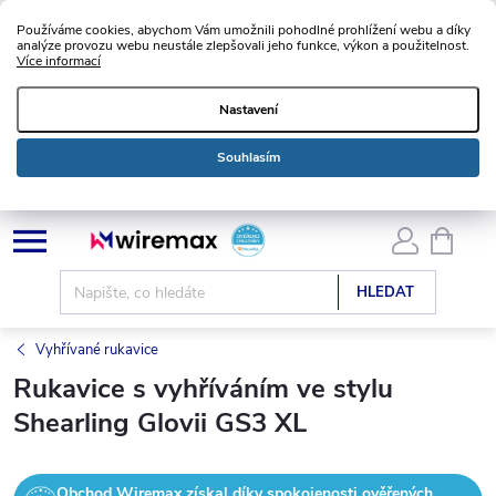
Používáme cookies, abychom Vám umožnili pohodlné prohlížení webu a díky
analýze provozu webu neustále zlepšovali jeho funkce, výkon a použitelnost.
Více informací
Nastavení
Souhlasím
Přejít
NÁKU
KOŠÍK
na
obsah
HLEDAT
Vyhřívané rukavice
Rukavice s vyhříváním ve stylu
Shearling Glovii GS3 XL
Obchod Wiremax získal díky spokojenosti ověřených