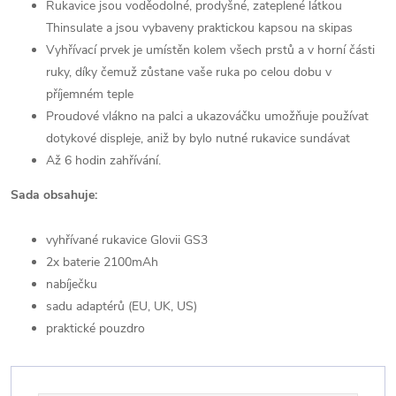
Rukavice jsou voděodolné, prodyšné, zateplené látkou
Thinsulate a jsou vybaveny praktickou kapsou na skipas
Vyhřívací prvek je umístěn kolem všech prstů a v horní části
ruky, díky čemuž zůstane vaše ruka po celou dobu v
příjemném teple
Proudové vlákno na palci a ukazováčku umožňuje používat
dotykové displeje, aniž by bylo nutné rukavice sundávat
Až 6 hodin zahřívání.
Sada obsahuje:
vyhřívané rukavice Glovii GS3
2x baterie 2100mAh
nabíječku
sadu adaptérů (EU, UK, US)
praktické pouzdro