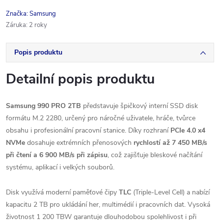
Značka:
Samsung
Záruka
:
2 roky
Popis produktu
Detailní popis produktu
Samsung 990 PRO 2TB
představuje špičkový interní SSD disk
formátu M.2 2280, určený pro náročné uživatele, hráče, tvůrce
obsahu i profesionální pracovní stanice. Díky rozhraní
PCIe 4.0 x4
NVMe
dosahuje extrémních přenosových
rychlostí až 7 450 MB/s
při čtení a 6 900 MB/s při zápisu
, což zajišťuje bleskové načítání
systému, aplikací i velkých souborů.
Disk využívá moderní paměťové čipy
TLC
(Triple-Level Cell) a nabízí
kapacitu 2 TB pro ukládání her, multimédií i pracovních dat. Vysoká
životnost 1 200 TBW garantuje dlouhodobou spolehlivost i při