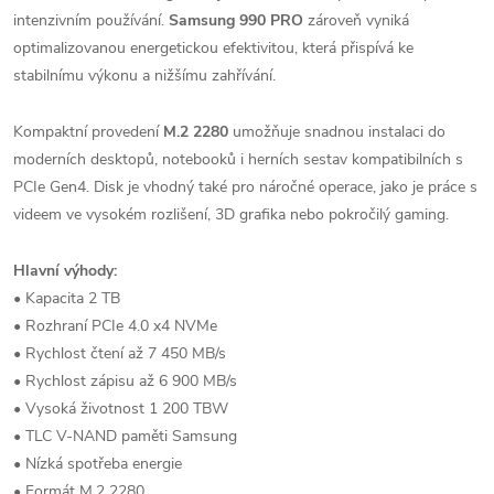
intenzivním používání.
Samsung 990 PRO
zároveň vyniká
optimalizovanou energetickou efektivitou, která přispívá ke
stabilnímu výkonu a nižšímu zahřívání.
Kompaktní provedení
M.2 2280
umožňuje snadnou instalaci do
moderních desktopů, notebooků i herních sestav kompatibilních s
PCIe Gen4. Disk je vhodný také pro náročné operace, jako je práce s
videem ve vysokém rozlišení, 3D grafika nebo pokročilý gaming.
Hlavní výhody:
• Kapacita 2 TB
• Rozhraní PCIe 4.0 x4 NVMe
• Rychlost čtení až 7 450 MB/s
• Rychlost zápisu až 6 900 MB/s
• Vysoká životnost 1 200 TBW
• TLC V-NAND paměti Samsung
• Nízká spotřeba energie
• Formát M.2 2280