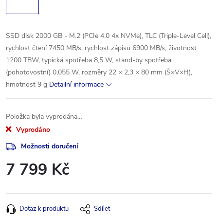
SSD disk 2000 GB - M.2 (PCIe 4.0 4x NVMe), TLC (Triple-Level Cell),
rychlost čtení 7450 MB/s, rychlost zápisu 6900 MB/s, životnost
1200 TBW, typická spotřeba 8,5 W, stand-by spotřeba
(pohotovostní) 0,055 W, rozměry 22 × 2,3 × 80 mm (Š×V×H),
hmotnost 9 g
Detailní informace
Položka byla vyprodána…
Vyprodáno
Možnosti doručení
7 799 Kč
Měrná
cena:
Dotaz k produktu
Sdílet