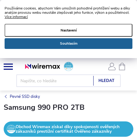
Používáme cookies, abychom Vám umožnili pohodlné prohlížení webu a díky
analýze provozu webu neustále zlepšovali jeho funkce, výkon a použitelnost.
Více informací
Nastavení
Souhlasím
Přejít
NÁKU
KOŠÍK
na
obsah
HLEDAT
Pevné SSD disky
Samsung 990 PRO 2TB
Obchod Wiremax získal díky spokojenosti ověřených
zákazníků prestižní certifikát Ověřeno zákazníky