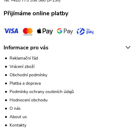
í
Tel: +420 775 556 568 (9-15h)
Přijímáme online platby
Informace pro vás
Reklamační řád
Vrácení zboží
Obchodní podmínky
Platba a doprava
Podmínky ochrany osobních údajů
Hodnocení obchodu
O nás
About us
Kontakty