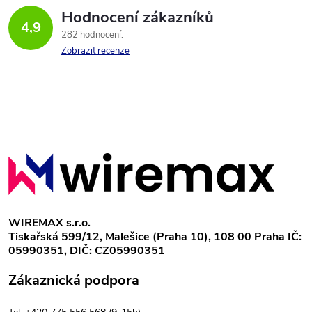
Hodnocení zákazníků
4,9
282 hodnocení
Zobrazit recenze
Z
á
p
WIREMAX s.r.o.
Tiskařská 599/12, Malešice (Praha 10), 108 00 Praha IČ:
a
05990351, DIČ: CZ05990351
t
Zákaznická podpora