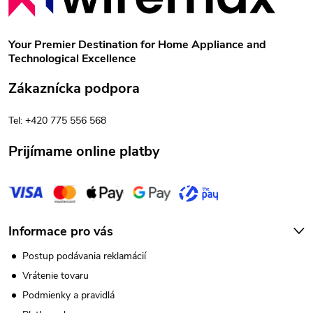
á
p
Your Premier Destination for Home Appliance and
Technological Excellence
ä
Zákaznícka podpora
t
Tel: +420 775 556 568
i
Prijímame online platby
e
Informace pro vás
Postup podávania reklamácií
Vrátenie tovaru
Podmienky a pravidlá