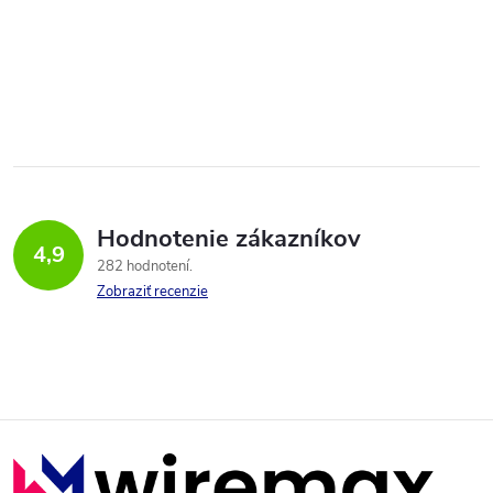
Hodnotenie zákazníkov
4,9
282 hodnotení
Zobraziť recenzie
Z