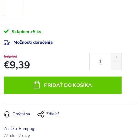
Skladem
>5 ks
Možnosti doručenia
€22,59
€9,39
Jednotková
cena:
PRIDAŤ DO KOŠÍKA
Opýtať sa
Zdieľať
Značka:
Rampage
Záruka
:
2 roky