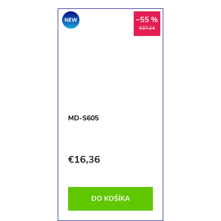
Akcia
–55 %
€37,14
MD-S605
€16,36
DO KOŠÍKA