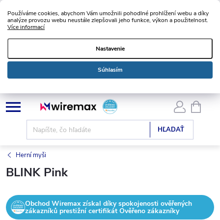
Používáme cookies, abychom Vám umožnili pohodlné prohlížení webu a díky
analýze provozu webu neustále zlepšovali jeho funkce, výkon a použitelnost.
Více informací
Nastavenie
Súhlasím
Prejsť
NÁKU
KOŠÍK
na
obsah
HĽADAŤ
Herní myši
BLINK Pink
Obchod Wiremax získal díky spokojenosti ověřených
zákazníků prestižní certifikát Ověřeno zákazníky