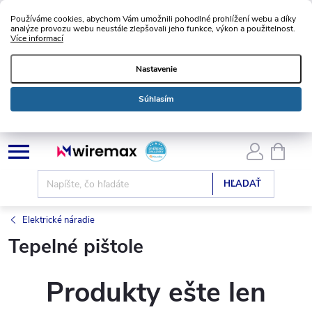
Používáme cookies, abychom Vám umožnili pohodlné prohlížení webu a díky
analýze provozu webu neustále zlepšovali jeho funkce, výkon a použitelnost.
Více informací
Nastavenie
Súhlasím
Prejsť
NÁKU
KOŠÍK
na
obsah
HĽADAŤ
Elektrické náradie
Tepelné pištole
Produkty ešte len