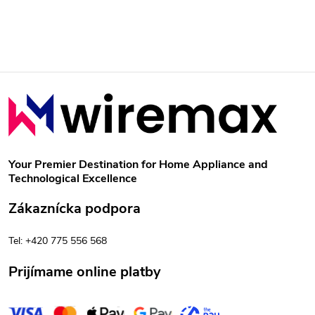
Z
á
p
Your Premier Destination for Home Appliance and
Technological Excellence
ä
Zákaznícka podpora
t
Tel: +420 775 556 568
i
Prijímame online platby
e