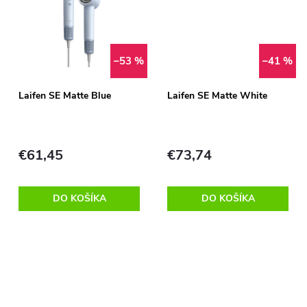
u
k
k
t
–53 %
–41 %
t
o
Laifen SE Matte Blue
Laifen SE Matte White
o
v
v
€61,45
€73,74
DO KOŠÍKA
DO KOŠÍKA