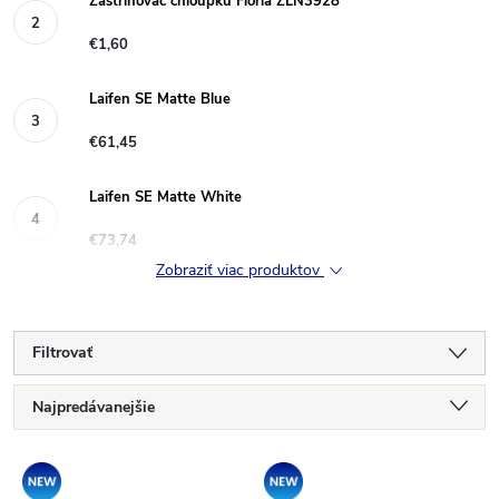
Zastřihovač chloupků Floria ZLN3928
€1,60
Laifen SE Matte Blue
€61,45
Laifen SE Matte White
€73,74
Zobraziť viac produktov
Filtrovať
R
Najpredávanejšie
a
Najlacnejšie
V
Akcia
Novinka
Najdrahšie