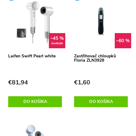
d
ý
Abecedne
e
p
n
–45 %
i
–60 %
€149,99
i
s
Laifen Swift Pearl white
Zastřihovač chloupků
Floria ZLN3928
e
p
p
€81,94
€1,60
r
r
o
DO KOŠÍKA
DO KOŠÍKA
o
d
d
u