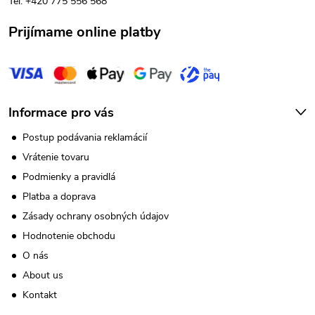
v
Tel: +420 775 556 568
i
ý
Prijímame online platby
e
p
i
s
Informace pro vás
u
Postup podávania reklamácií
Vrátenie tovaru
Podmienky a pravidlá
Platba a doprava
Zásady ochrany osobných údajov
Hodnotenie obchodu
O nás
About us
Kontakt