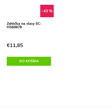
–43 %
Žehlička na vlasy SC-
HS60678
€11,85
DO KOŠÍKA
O
v
l