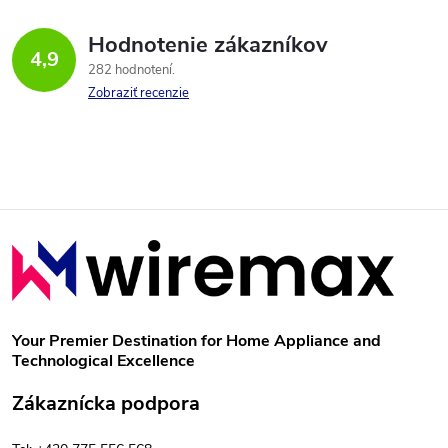
á
Hodnotenie zákazníkov
d
4,9
282 hodnotení
a
Zobraziť recenzie
c
i
e
Z
p
á
r
p
v
Your Premier Destination for Home Appliance and
Technological Excellence
k
ä
Zákaznícka podpora
y
t