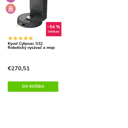
u
u
+
Darček
k
zdarma
k
t
–54 %
€598,44
t
o
Kyvol Cybovac S32
Robotický vysávač a mop
o
v
v
€270,51
DO KOŠÍKA
O
v