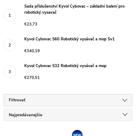
Sada příslušenství Kyvol Cybovac – základní balení pro
robotický vysavač
€23,73
Kyvol Cybovac S60 Robotický vysávač a mop 5v1
€340,19
Kyvol Cybovac S32 Robotický vysávač a mop
€270,51
Filtrovať
R
Najpredávanejšie
a
Najlacnejšie
Akcia