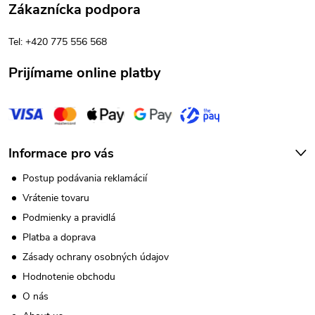
Zákaznícka podpora
y
t
v
Tel: +420 775 556 568
i
ý
Prijímame online platby
e
p
i
s
Informace pro vás
u
Postup podávania reklamácií
Vrátenie tovaru
Podmienky a pravidlá
Platba a doprava
Zásady ochrany osobných údajov
Hodnotenie obchodu
O nás