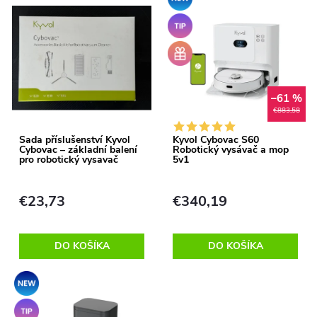
V
Najdrahšie
d
Tip
ý
Abecedne
e
+
Darček
p
zdarma
n
–61 %
i
€883,58
i
s
Sada příslušenství Kyvol
Kyvol Cybovac S60
Cybovac – základní balení
Robotický vysávač a mop
e
pro robotický vysavač
5v1
p
p
€23,73
€340,19
r
r
o
DO KOŠÍKA
DO KOŠÍKA
o
d
Akcia
d
Tip