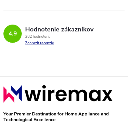
l
á
Hodnotenie zákazníkov
d
4,9
282 hodnotení
a
Zobraziť recenzie
c
i
e
Z
p
á
r
p
v
Your Premier Destination for Home Appliance and
Technological Excellence
k
ä