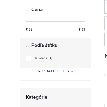
o
Cena
č
n
€
32
€
33
ý
Podľa štítku
p
a
Na sklade
1
n
ROZBALIŤ FILTER
e
Preskočiť
l
Kategórie
kategórie