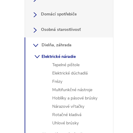
Domácí spotřebiče
Osobná starostlivosť
Dielňa, záhrada
l
Elektrické náradie
Tepelné pištole
Elektrické dúchadlá
Frézy
Multifunkčné nástroje
Hoblíky a pásové brúsky
i
Nárazové vŕtačky
Rotačné kladivá
Uhlové brúsky