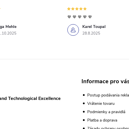
💖 💖 💖 💖 💖
iga Mehle
Karel Toupal
1.10.2025
28.8.2025
Informace pro vá
Postup podávania rekla
and Technological Excellence
Vrátenie tovaru
Podmienky a pravidlá
Platba a doprava
Zásady ochrany osobn