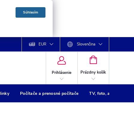
Súhlasím
EUR
Slovenčina
NÁKUPNÝ
KOŠÍK
Prázdny košík
Prihlásenie
dinky
Počítače a prenosné počítače
TV, foto, audio
Tl