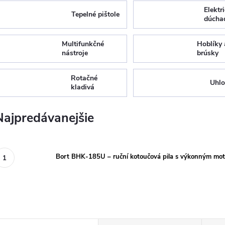
Elektr
Tepelné pištole
dúcha
Multifunkčné
Hoblíky 
nástroje
brúsky
Rotačné
Uhlo
kladivá
Najpredávanejšie
Bort BHK-185U – ruční kotoučová pila s výkonným m