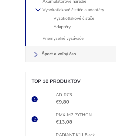
Akumulátorové náradie
r
Vysokotlakové čističe a adaptéry
Vysokotlakové čističe
Adaptéry
Priemyselné vysávače
Šport a voľný čas
TOP 10 PRODUKTOV
i
AD-RC3
€9,80
RMX-M7 PYTHON
€13,08
RADIANT K11 Black