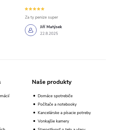
Za ty penize super
Jiří Matýsek
22.8.2025
s
Naše produkty
mácií
Domáce spotrebiče
Počítače a notebooky
Kancelárske a písacie potreby
Vonkajšie kamery
ých
Starostlivosť o telo a vlasy