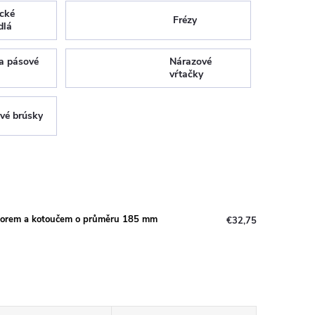
ické
Frézy
dlá
a pásové
Nárazové
vŕtačky
vé brúsky
otorem a kotoučem o průměru 185 mm
€32,75