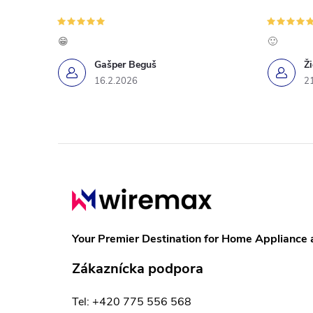
😁
🙂
Gašper Beguš
Ž
16.2.2026
2
Z
á
p
Your Premier Destination for Home Appliance 
ä
Zákaznícka podpora
t
Tel: +420 775 556 568