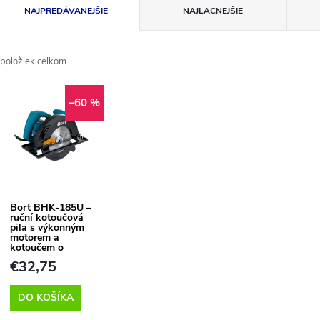
R
NAJPREDÁVANEJŠIE
NAJLACNEJŠIE
a
položiek celkom
d
V
e
–60 %
ý
n
p
Bort BHK-185U –
e
ruční kotoučová
s
pila s výkonným
motorem a
p
kotoučem o
průměru 185 mm
p
€32,75
r
DO KOŠÍKA
r