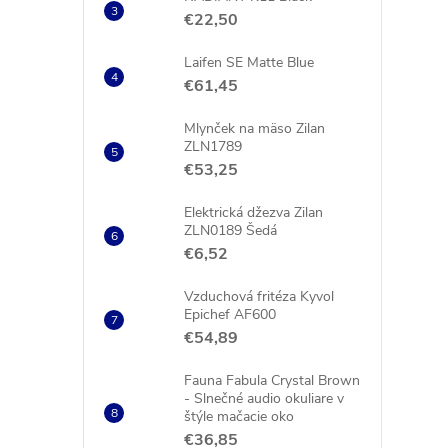
€22,50
Laifen SE Matte Blue
€61,45
Mlynček na mäso Zilan
ZLN1789
€53,25
Elektrická džezva Zilan
ZLN0189 Šedá
€6,52
Vzduchová fritéza Kyvol
Epichef AF600
€54,89
Fauna Fabula Crystal Brown
- Slnečné audio okuliare v
štýle mačacie oko
€36,85